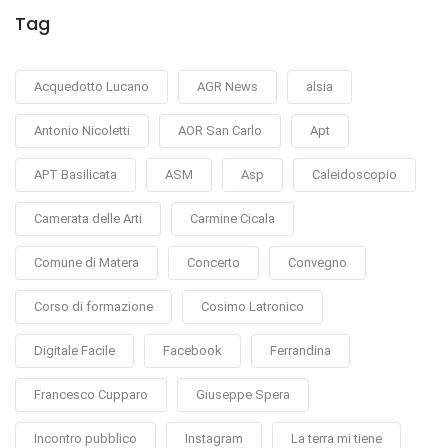
Tag
Acquedotto Lucano
AGR News
alsia
Antonio Nicoletti
AOR San Carlo
Apt
APT Basilicata
ASM
Asp
Caleidoscopio
Camerata delle Arti
Carmine Cicala
Comune di Matera
Concerto
Convegno
Corso di formazione
Cosimo Latronico
Digitale Facile
Facebook
Ferrandina
Francesco Cupparo
Giuseppe Spera
Incontro pubblico
Instagram
La terra mi tiene