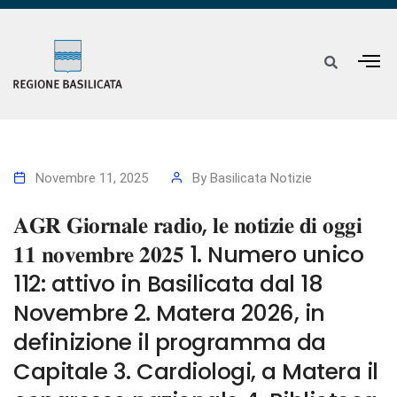
Novembre 11, 2025
By
Basilicata Notizie
𝐀𝐆𝐑 𝐆𝐢𝐨𝐫𝐧𝐚𝐥𝐞 𝐫𝐚𝐝𝐢𝐨, 𝐥𝐞 𝐧𝐨𝐭𝐢𝐳𝐢𝐞 𝐝𝐢 𝐨𝐠𝐠𝐢
𝟏𝟏 𝐧𝐨𝐯𝐞𝐦𝐛𝐫𝐞 𝟐𝟎𝟐𝟓 1. Numero unico
112: attivo in Basilicata dal 18
Novembre 2. Matera 2026, in
definizione il programma da
Capitale 3. Cardiologi, a Matera il