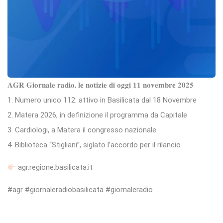
𝐀𝐆𝐑 𝐆𝐢𝐨𝐫𝐧𝐚𝐥𝐞 𝐫𝐚𝐝𝐢𝐨, 𝐥𝐞 𝐧𝐨𝐭𝐢𝐳𝐢𝐞 𝐝𝐢 𝐨𝐠𝐠𝐢 𝟏𝟏 𝐧𝐨𝐯𝐞𝐦𝐛𝐫𝐞 𝟐𝟎𝟐𝟓
1. Numero unico 112: attivo in Basilicata dal 18 Novembre
2. Matera 2026, in definizione il programma da Capitale
3. Cardiologi, a Matera il congresso nazionale
4. Biblioteca “Stigliani”, siglato l’accordo per il rilancio
agr.regione.basilicata.it
#agr #giornaleradiobasilicata #giornaleradio