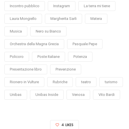
Incontro pubblico
Instagram
La terra mi tiene
Laura Mongiello
Margherita Sarli
Matera
Musica
Nero su Bianco
Orchestra della Magna Grecia
Pasquale Pepe
Policoro
Poste Italiane
Potenza
Presentazione libro
Prevenzione
Rionero in Vulture
Rubriche
teatro
turismo
Unibas
Unibas Inside
Venosa
Vito Bardi
4
LIKES