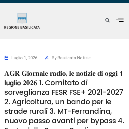
Luglio 1, 2026
By
Basilicata Notizie
𝐀𝐆𝐑 𝐆𝐢𝐨𝐫𝐧𝐚𝐥𝐞 𝐫𝐚𝐝𝐢𝐨, 𝐥𝐞 𝐧𝐨𝐭𝐢𝐳𝐢𝐞 𝐝𝐢 𝐨𝐠𝐠𝐢 𝟭
𝗹𝘂𝗴𝗹𝗶𝗼 𝟐𝟎𝟐𝟔 1. Comitato di
sorveglianza FESR FSE+ 2021-2027
2. Agricoltura, un bando per le
strade rurali 3. MT-Ferrandina,
nuovo passo avanti per bypass 4.