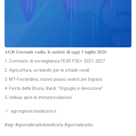
𝐀𝐆𝐑 𝐆𝐢𝐨𝐫𝐧𝐚𝐥𝐞 𝐫𝐚𝐝𝐢𝐨, 𝐥𝐞 𝐧𝐨𝐭𝐢𝐳𝐢𝐞 𝐝𝐢 𝐨𝐠𝐠𝐢 𝟭 𝗹𝘂𝗴𝗹𝗶𝗼 𝟐𝟎𝟐𝟔
1. Comitato di sorveglianza FESR FSE+ 2021-2027
2. Agricoltura, un bando per le strade rurali
3. MT-Ferrandina, nuovo passo avanti per bypass
4. Festa della Bruna, Bardi: “Orgoglio e devozione”
5. Unibas apre le immatricolazioni
agr.regione.basilicata.it
#agr #giornaleradiobasilicata #giornaleradio