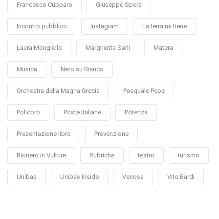
Francesco Cupparo
Giuseppe Spera
Incontro pubblico
Instagram
La terra mi tiene
Laura Mongiello
Margherita Sarli
Matera
Musica
Nero su Bianco
Orchestra della Magna Grecia
Pasquale Pepe
Policoro
Poste Italiane
Potenza
Presentazione libro
Prevenzione
Rionero in Vulture
Rubriche
teatro
turismo
Unibas
Unibas Inside
Venosa
Vito Bardi