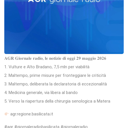
𝐀𝐆𝐑 𝐆𝐢𝐨𝐫𝐧𝐚𝐥𝐞 𝐫𝐚𝐝𝐢𝐨, 𝐥𝐞 𝐧𝐨𝐭𝐢𝐳𝐢𝐞 𝐝𝐢 𝐨𝐠𝐠𝐢 𝟐𝟗 𝐦𝐚𝐠𝐠𝐢𝐨 𝟐𝟎𝟐𝟔
1. Vulture e Alto Bradano, 7,5 mln per viabilità
2. Maltempo, prime misure per fronteggiare le criticità
3. Maltempo, deliberata la declaratoria di eccezionalità
4. Medicina generale, via libera al bando
5. Verso la riapertura della chirurgia senologica a Matera
agr.regione.basilicata.it
#agr #giornaleradiobasilicata #giornaleradio