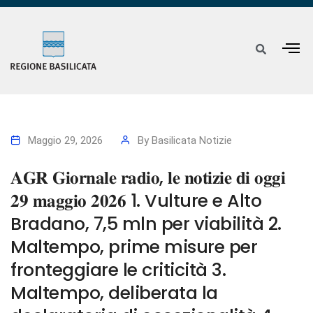
Maggio 29, 2026
By
Basilicata Notizie
𝐀𝐆𝐑 𝐆𝐢𝐨𝐫𝐧𝐚𝐥𝐞 𝐫𝐚𝐝𝐢𝐨, 𝐥𝐞 𝐧𝐨𝐭𝐢𝐳𝐢𝐞 𝐝𝐢 𝐨𝐠𝐠𝐢
𝟐𝟗 𝐦𝐚𝐠𝐠𝐢𝐨 𝟐𝟎𝟐𝟔 1. Vulture e Alto
Bradano, 7,5 mln per viabilità 2.
Maltempo, prime misure per
fronteggiare le criticità 3.
Maltempo, deliberata la