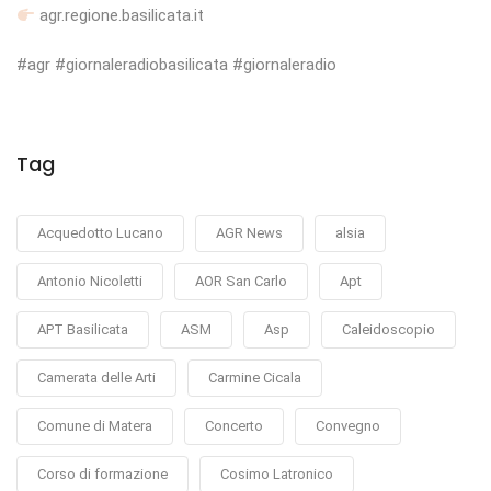
agr.regione.basilicata.it
#agr #giornaleradiobasilicata #giornaleradio
Tag
Acquedotto Lucano
AGR News
alsia
Antonio Nicoletti
AOR San Carlo
Apt
APT Basilicata
ASM
Asp
Caleidoscopio
Camerata delle Arti
Carmine Cicala
Comune di Matera
Concerto
Convegno
Corso di formazione
Cosimo Latronico