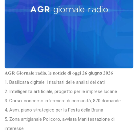
𝐀𝐆𝐑 𝐆𝐢𝐨𝐫𝐧𝐚𝐥𝐞 𝐫𝐚𝐝𝐢𝐨, 𝐥𝐞 𝐧𝐨𝐭𝐢𝐳𝐢𝐞 𝐝𝐢 𝐨𝐠𝐠𝐢 𝟐𝟔 𝗴𝗶𝘂𝗴𝗻𝗼 𝟐𝟎𝟐𝟔
1. Basilicata digitale: i risultati delle analisi dei dati
2. Intelligenza artificiale, progetto per le imprese lucane
3. Corso-concorso infermiere di comunità, 870 domande
4. Asm, piano strategico per la Festa della Bruna
5. Zona artigianale Policoro, avviata Manifestazione di
interesse