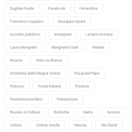
Digitale Facile
Facebook
Ferrandina
Francesco Cupparo
Giuseppe Spera
Incontro pubblico
Instagram
La terra mi tiene
Laura Mongiello
Margherita Sarli
Matera
Musica
Nero su Bianco
Orchestra della Magna Grecia
Pasquale Pepe
Policoro
Poste Italiane
Potenza
Presentazione libro
Prevenzione
Rionero in Vulture
Rubriche
teatro
turismo
Unibas
Unibas Inside
Venosa
Vito Bardi