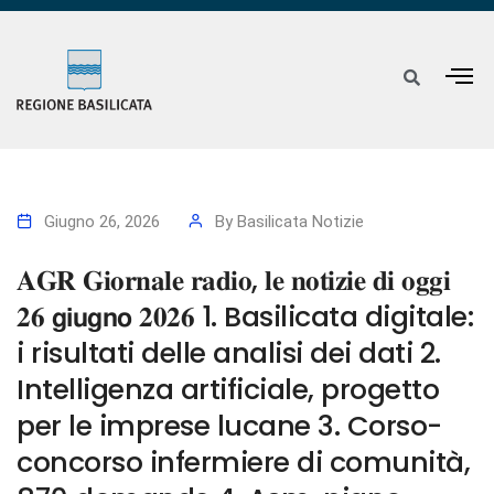
Giugno 26, 2026
By
Basilicata Notizie
𝐀𝐆𝐑 𝐆𝐢𝐨𝐫𝐧𝐚𝐥𝐞 𝐫𝐚𝐝𝐢𝐨, 𝐥𝐞 𝐧𝐨𝐭𝐢𝐳𝐢𝐞 𝐝𝐢 𝐨𝐠𝐠𝐢
𝟐𝟔 𝗴𝗶𝘂𝗴𝗻𝗼 𝟐𝟎𝟐𝟔 1. Basilicata digitale:
i risultati delle analisi dei dati 2.
Intelligenza artificiale, progetto
per le imprese lucane 3. Corso-
concorso infermiere di comunità,