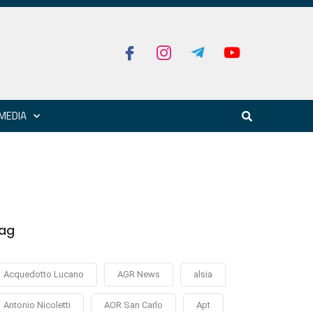
MEDIA
ag
Acquedotto Lucano
AGR News
alsia
Antonio Nicoletti
AOR San Carlo
Apt