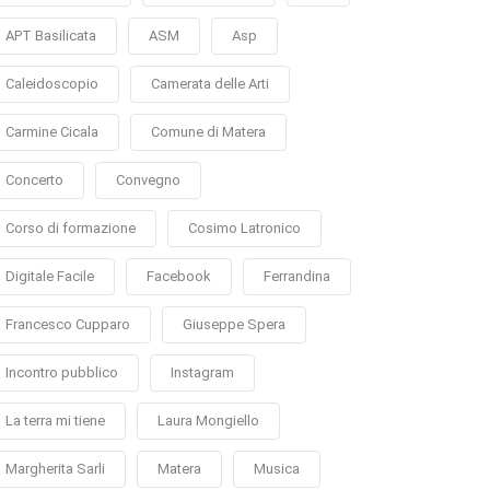
APT Basilicata
ASM
Asp
Caleidoscopio
Camerata delle Arti
Carmine Cicala
Comune di Matera
Concerto
Convegno
Corso di formazione
Cosimo Latronico
Digitale Facile
Facebook
Ferrandina
Francesco Cupparo
Giuseppe Spera
Incontro pubblico
Instagram
La terra mi tiene
Laura Mongiello
Margherita Sarli
Matera
Musica