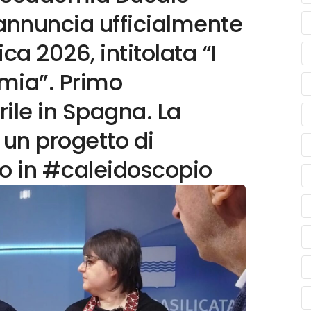
 annuncia ufficialmente
ca 2026, intitolata “I
emia”. Primo
ile in Spagna. La
 un progetto di
mo in #caleidoscopio