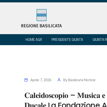
HOME AGR
PRESIDENTE GIUNTA
GIUNTA 
Aprile 7, 2026
By
Basilicata Notizie
𝐂𝐚𝐥𝐞𝐢𝐝𝐨𝐬𝐜𝐨𝐩𝐢𝐨 – 𝐌𝐮𝐬𝐢𝐜𝐚 𝐞 
𝐃𝐮𝐜𝐚𝐥𝐞 La Fondazio