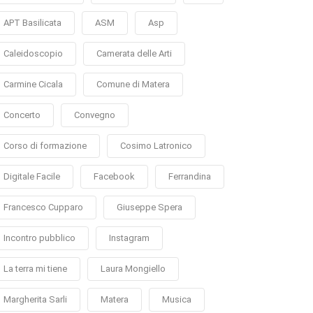
APT Basilicata
ASM
Asp
Caleidoscopio
Camerata delle Arti
Carmine Cicala
Comune di Matera
Concerto
Convegno
Corso di formazione
Cosimo Latronico
Digitale Facile
Facebook
Ferrandina
Francesco Cupparo
Giuseppe Spera
Incontro pubblico
Instagram
La terra mi tiene
Laura Mongiello
Margherita Sarli
Matera
Musica