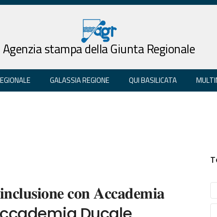
Agenzia stampa della Giunta Regionale
REGIONALE
GALASSIA REGIONE
QUI BASILICATA
MULTI
T
𝐢𝐧𝐜𝐥𝐮𝐬𝐢𝐨𝐧𝐞 𝐜𝐨𝐧 𝐀𝐜𝐜𝐚𝐝𝐞𝐦𝐢𝐚
ne Accademia Ducale