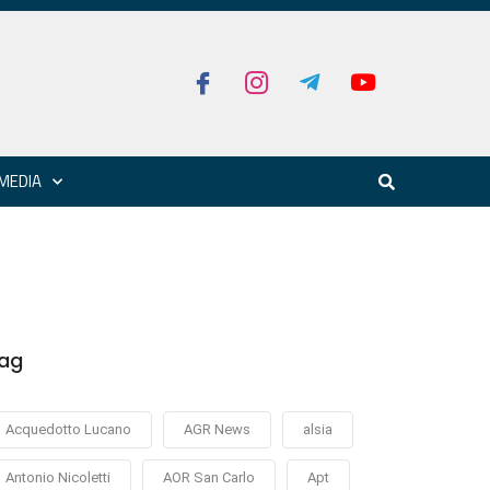
MEDIA
ag
Acquedotto Lucano
AGR News
alsia
Antonio Nicoletti
AOR San Carlo
Apt