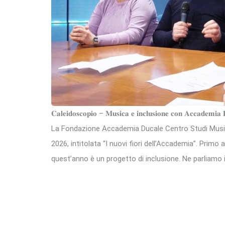
𝐂𝐚𝐥𝐞𝐢𝐝𝐨𝐬𝐜𝐨𝐩𝐢𝐨 – 𝐌𝐮𝐬𝐢𝐜𝐚 𝐞 𝐢𝐧𝐜𝐥𝐮𝐬𝐢𝐨𝐧𝐞 𝐜𝐨𝐧 𝐀𝐜𝐜𝐚𝐝𝐞𝐦𝐢𝐚 
La Fondazione Accademia Ducale Centro Studi Musica
2026, intitolata “I nuovi fiori dell’Accademia”. Primo
quest’anno è un progetto di inclusione. Ne parliamo