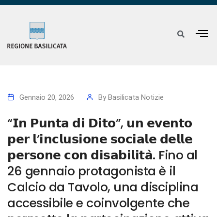
Gennaio 20, 2026
By
Basilicata Notizie
“𝗜𝗻 𝗣𝘂𝗻𝘁𝗮 𝗱𝗶 𝗗𝗶𝘁𝗼”, 𝘂𝗻 𝗲𝘃𝗲𝗻𝘁𝗼
𝗽𝗲𝗿 𝗹’𝗶𝗻𝗰𝗹𝘂𝘀𝗶𝗼𝗻𝗲 𝘀𝗼𝗰𝗶𝗮𝗹𝗲 𝗱𝗲𝗹𝗹𝗲
𝗽𝗲𝗿𝘀𝗼𝗻𝗲 𝗰𝗼𝗻 𝗱𝗶𝘀𝗮𝗯𝗶𝗹𝗶𝘁𝗮̀. Fino al
26 gennaio protagonista è il
Calcio da Tavolo, una disciplina
accessibile e coinvolgente che