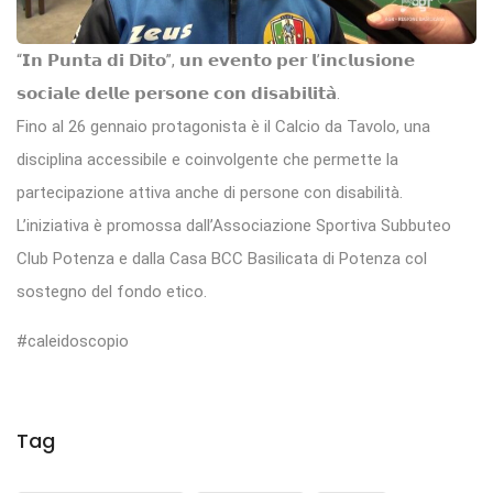
“𝗜𝗻 𝗣𝘂𝗻𝘁𝗮 𝗱𝗶 𝗗𝗶𝘁𝗼”, 𝘂𝗻 𝗲𝘃𝗲𝗻𝘁𝗼 𝗽𝗲𝗿 𝗹’𝗶𝗻𝗰𝗹𝘂𝘀𝗶𝗼𝗻𝗲
𝘀𝗼𝗰𝗶𝗮𝗹𝗲 𝗱𝗲𝗹𝗹𝗲 𝗽𝗲𝗿𝘀𝗼𝗻𝗲 𝗰𝗼𝗻 𝗱𝗶𝘀𝗮𝗯𝗶𝗹𝗶𝘁𝗮̀.
Fino al 26 gennaio protagonista è il Calcio da Tavolo, una
disciplina accessibile e coinvolgente che permette la
partecipazione attiva anche di persone con disabilità.
L’iniziativa è promossa dall’Associazione Sportiva Subbuteo
Club Potenza e dalla Casa BCC Basilicata di Potenza col
sostegno del fondo etico.
#caleidoscopio
Tag