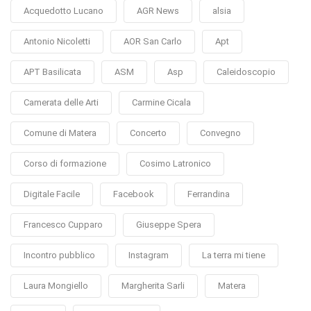
Acquedotto Lucano
AGR News
alsia
Antonio Nicoletti
AOR San Carlo
Apt
APT Basilicata
ASM
Asp
Caleidoscopio
Camerata delle Arti
Carmine Cicala
Comune di Matera
Concerto
Convegno
Corso di formazione
Cosimo Latronico
Digitale Facile
Facebook
Ferrandina
Francesco Cupparo
Giuseppe Spera
Incontro pubblico
Instagram
La terra mi tiene
Laura Mongiello
Margherita Sarli
Matera