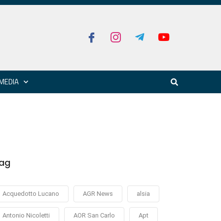
MEDIA
ag
Acquedotto Lucano
AGR News
alsia
Antonio Nicoletti
AOR San Carlo
Apt