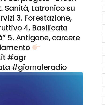
2. Sanità, Latronico su
rvizi 3. Forestazione,
uttivo 4. Basilicata
à” 5. Antigone, carcere
ollamento
.it #agr
ata #giornaleradio