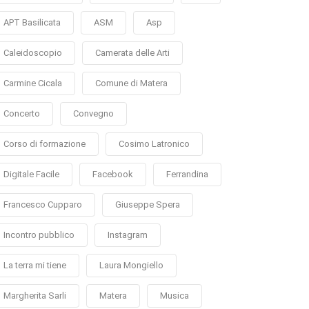
APT Basilicata
ASM
Asp
Caleidoscopio
Camerata delle Arti
Carmine Cicala
Comune di Matera
Concerto
Convegno
Corso di formazione
Cosimo Latronico
Digitale Facile
Facebook
Ferrandina
Francesco Cupparo
Giuseppe Spera
Incontro pubblico
Instagram
La terra mi tiene
Laura Mongiello
Margherita Sarli
Matera
Musica