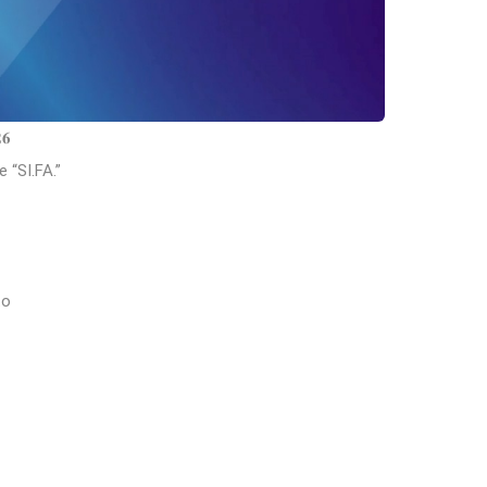
𝟔
e “SI.FA.”
to