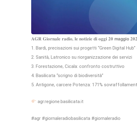
𝐀𝐆𝐑 𝐆𝐢𝐨𝐫𝐧𝐚𝐥𝐞 𝐫𝐚𝐝𝐢𝐨, 𝐥𝐞 𝐧𝐨𝐭𝐢𝐳𝐢𝐞 𝐝𝐢 𝐨𝐠𝐠𝐢 𝟐𝟎 𝗺𝗮𝗴𝗴𝗶𝗼 𝟐𝟎
1. Bardi, precisazioni sui progetti “Green Digital Hub” 
2. Sanità, Latronico su riorganizzazione dei servizi
3. Forestazione, Cicala: confronto costruttivo
4. Basilicata “scrigno di biodiversità”
5. Antigone, carcere Potenza: 171% sovraffollamen
agr.regione.basilicata.it
#agr #giornaleradiobasilicata #giornaleradio