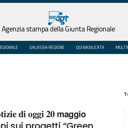
Agenzia stampa della Giunta Regionale
REGIONALE
GALASSIA REGIONE
QUI BASILICATA
MULTI
T
𝐢𝐳𝐢𝐞 𝐝𝐢 𝐨𝐠𝐠𝐢 𝟐𝟎 𝗺𝗮𝗴𝗴𝗶𝗼
zioni sui progetti “Green