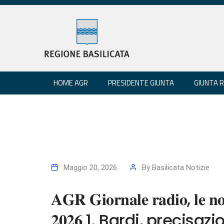
HOME AGR
PRESIDENTE GIUNTA
GIUNTA 
Maggio 20, 2026
By
Basilicata Notizie
𝐀𝐆𝐑 𝐆𝐢𝐨𝐫𝐧𝐚𝐥𝐞 𝐫𝐚𝐝𝐢𝐨, 𝐥𝐞 𝐧𝐨
𝟐𝟎𝟐𝟔 1. Bardi, precisa