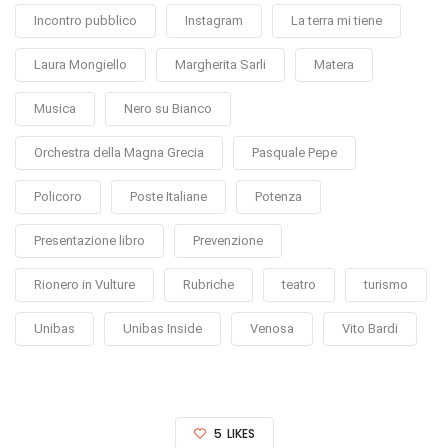
Incontro pubblico
Instagram
La terra mi tiene
Laura Mongiello
Margherita Sarli
Matera
Musica
Nero su Bianco
Orchestra della Magna Grecia
Pasquale Pepe
Policoro
Poste Italiane
Potenza
Presentazione libro
Prevenzione
Rionero in Vulture
Rubriche
teatro
turismo
Unibas
Unibas Inside
Venosa
Vito Bardi
5
LIKES