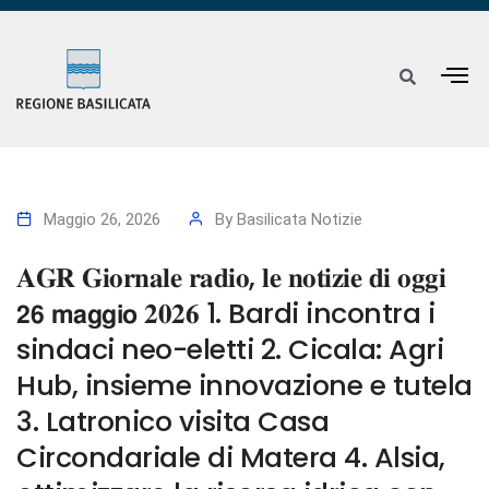
Maggio 26, 2026
By
Basilicata Notizie
𝐀𝐆𝐑 𝐆𝐢𝐨𝐫𝐧𝐚𝐥𝐞 𝐫𝐚𝐝𝐢𝐨, 𝐥𝐞 𝐧𝐨𝐭𝐢𝐳𝐢𝐞 𝐝𝐢 𝐨𝐠𝐠𝐢
𝟮𝟲 𝗺𝗮𝗴𝗴𝗶𝗼 𝟐𝟎𝟐𝟔 1. Bardi incontra i
sindaci neo-eletti 2. Cicala: Agri
Hub, insieme innovazione e tutela
3. Latronico visita Casa
Circondariale di Matera 4. Alsia,