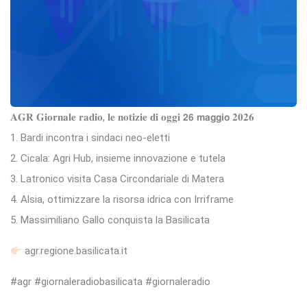
𝐀𝐆𝐑 𝐆𝐢𝐨𝐫𝐧𝐚𝐥𝐞 𝐫𝐚𝐝𝐢𝐨, 𝐥𝐞 𝐧𝐨𝐭𝐢𝐳𝐢𝐞 𝐝𝐢 𝐨𝐠𝐠𝐢 𝟮𝟲 𝗺𝗮𝗴𝗴𝗶𝗼 𝟐𝟎𝟐𝟔
1. Bardi incontra i sindaci neo-eletti
2. Cicala: Agri Hub, insieme innovazione e tutela
3. Latronico visita Casa Circondariale di Matera
4. Alsia, ottimizzare la risorsa idrica con Irriframe
5. Massimiliano Gallo conquista la Basilicata
agr.regione.basilicata.it
#agr #giornaleradiobasilicata #giornaleradio