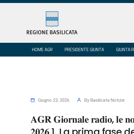
HOME AGR
PRESIDENTE GIUNTA
GIUNTA 
Giugno 23, 2026
By
Basilicata Notizie
𝐀𝐆𝐑 𝐆𝐢𝐨𝐫𝐧𝐚𝐥𝐞 𝐫𝐚𝐝𝐢𝐨, 𝐥𝐞 𝐧𝐨𝐭
𝟐𝟎𝟐𝟔 1. La prima fase