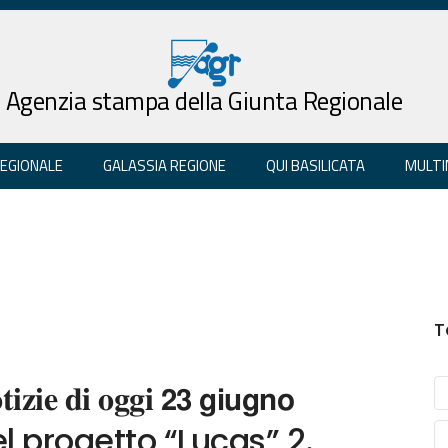
Agenzia stampa della Giunta Regionale
REGIONALE
GALASSIA REGIONE
QUI BASILICATA
MULTI
T
𝐢𝐳𝐢𝐞 𝐝𝐢 𝐨𝐠𝐠𝐢 𝟮𝟯 𝗴𝗶𝘂𝗴𝗻𝗼
 del progetto “Lucas” 2.