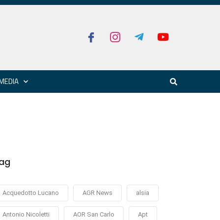
MEDIA
ag
Acquedotto Lucano
AGR News
alsia
Antonio Nicoletti
AOR San Carlo
Apt