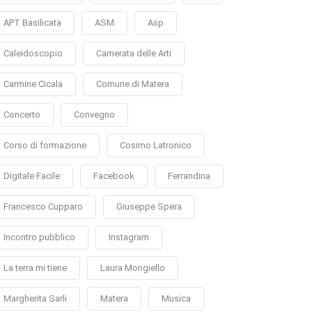
APT Basilicata
ASM
Asp
Caleidoscopio
Camerata delle Arti
Carmine Cicala
Comune di Matera
Concerto
Convegno
Corso di formazione
Cosimo Latronico
Digitale Facile
Facebook
Ferrandina
Francesco Cupparo
Giuseppe Spera
Incontro pubblico
Instagram
La terra mi tiene
Laura Mongiello
Margherita Sarli
Matera
Musica