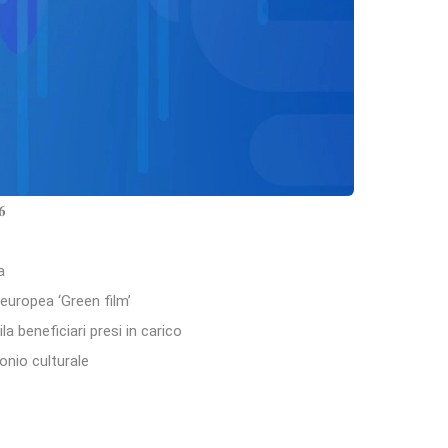
𝟔
a
 europea ‘Green film’
a beneficiari presi in carico
onio culturale