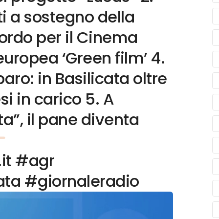
i a sostegno della
cordo per il Cinema
europea ‘Green film’ 4.
o: in Basilicata oltre
si in carico 5. A
a”, il pane diventa
.it #agr
ata #giornaleradio