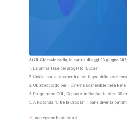
𝐀𝐆𝐑 𝐆𝐢𝐨𝐫𝐧𝐚𝐥𝐞 𝐫𝐚𝐝𝐢𝐨, 𝐥𝐞 𝐧𝐨𝐭𝐢𝐳𝐢𝐞 𝐝𝐢 𝐨𝐠𝐠𝐢 𝟮𝟯 𝗴𝗶𝘂𝗴𝗻𝗼 𝟐𝟎𝟐
1. La prima fase del progetto “Lucas”
2. Cicala: nuovi strumenti a sostegno della zootecni
3. Ok all’accordo per il Cinema sostenibile nella Rete
4. Programma GOL, Cupparo: in Basilicata oltre 30 mil
5. A Rotonda “Oltre la Crosta”, il pane diventa patrim
agr.regione.basilicata.it