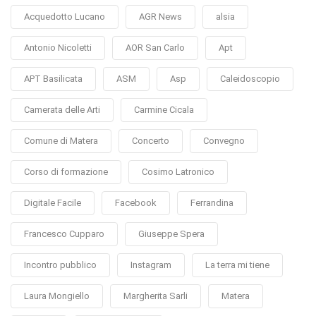
Acquedotto Lucano
AGR News
alsia
Antonio Nicoletti
AOR San Carlo
Apt
APT Basilicata
ASM
Asp
Caleidoscopio
Camerata delle Arti
Carmine Cicala
Comune di Matera
Concerto
Convegno
Corso di formazione
Cosimo Latronico
Digitale Facile
Facebook
Ferrandina
Francesco Cupparo
Giuseppe Spera
Incontro pubblico
Instagram
La terra mi tiene
Laura Mongiello
Margherita Sarli
Matera