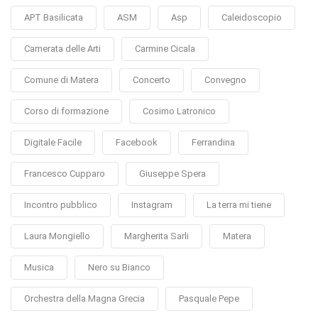
APT Basilicata
ASM
Asp
Caleidoscopio
Camerata delle Arti
Carmine Cicala
Comune di Matera
Concerto
Convegno
Corso di formazione
Cosimo Latronico
Digitale Facile
Facebook
Ferrandina
Francesco Cupparo
Giuseppe Spera
Incontro pubblico
Instagram
La terra mi tiene
Laura Mongiello
Margherita Sarli
Matera
Musica
Nero su Bianco
Orchestra della Magna Grecia
Pasquale Pepe