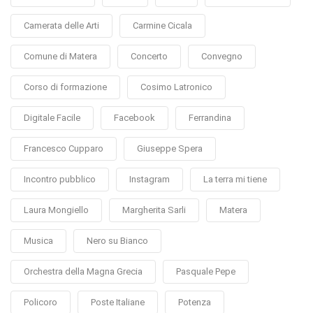
Camerata delle Arti
Carmine Cicala
Comune di Matera
Concerto
Convegno
Corso di formazione
Cosimo Latronico
Digitale Facile
Facebook
Ferrandina
Francesco Cupparo
Giuseppe Spera
Incontro pubblico
Instagram
La terra mi tiene
Laura Mongiello
Margherita Sarli
Matera
Musica
Nero su Bianco
Orchestra della Magna Grecia
Pasquale Pepe
Policoro
Poste Italiane
Potenza