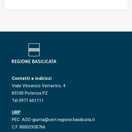
Contatti e indirizzi
Viale Vincenzo Verrastro, 4
85100 Potenza PZ
Tel 0971 661111
URP
PEC: AOO-giunta@cert.regione.basilicata.it
C.F. 80002950766