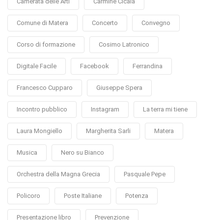
Camerata delle Arti
Carmine Cicala
Comune di Matera
Concerto
Convegno
Corso di formazione
Cosimo Latronico
Digitale Facile
Facebook
Ferrandina
Francesco Cupparo
Giuseppe Spera
Incontro pubblico
Instagram
La terra mi tiene
Laura Mongiello
Margherita Sarli
Matera
Musica
Nero su Bianco
Orchestra della Magna Grecia
Pasquale Pepe
Policoro
Poste Italiane
Potenza
Presentazione libro
Prevenzione