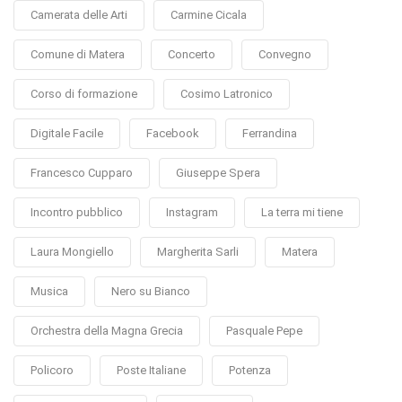
Camerata delle Arti
Carmine Cicala
Comune di Matera
Concerto
Convegno
Corso di formazione
Cosimo Latronico
Digitale Facile
Facebook
Ferrandina
Francesco Cupparo
Giuseppe Spera
Incontro pubblico
Instagram
La terra mi tiene
Laura Mongiello
Margherita Sarli
Matera
Musica
Nero su Bianco
Orchestra della Magna Grecia
Pasquale Pepe
Policoro
Poste Italiane
Potenza