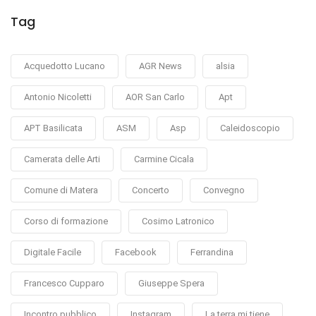
Tag
Acquedotto Lucano
AGR News
alsia
Antonio Nicoletti
AOR San Carlo
Apt
APT Basilicata
ASM
Asp
Caleidoscopio
Camerata delle Arti
Carmine Cicala
Comune di Matera
Concerto
Convegno
Corso di formazione
Cosimo Latronico
Digitale Facile
Facebook
Ferrandina
Francesco Cupparo
Giuseppe Spera
Incontro pubblico
Instagram
La terra mi tiene