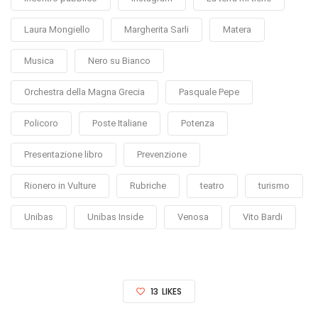
Laura Mongiello
Margherita Sarli
Matera
Musica
Nero su Bianco
Orchestra della Magna Grecia
Pasquale Pepe
Policoro
Poste Italiane
Potenza
Presentazione libro
Prevenzione
Rionero in Vulture
Rubriche
teatro
turismo
Unibas
Unibas Inside
Venosa
Vito Bardi
13
LIKES