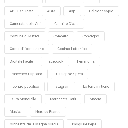
APT Basilicata
ASM
Asp
Caleidoscopio
Camerata delle Arti
Carmine Cicala
Comune di Matera
Concerto
Convegno
Corso di formazione
Cosimo Latronico
Digitale Facile
Facebook
Ferrandina
Francesco Cupparo
Giuseppe Spera
Incontro pubblico
Instagram
La terra mi tiene
Laura Mongiello
Margherita Sarli
Matera
Musica
Nero su Bianco
Orchestra della Magna Grecia
Pasquale Pepe