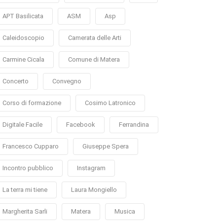
APT Basilicata
ASM
Asp
Caleidoscopio
Camerata delle Arti
Carmine Cicala
Comune di Matera
Concerto
Convegno
Corso di formazione
Cosimo Latronico
Digitale Facile
Facebook
Ferrandina
Francesco Cupparo
Giuseppe Spera
Incontro pubblico
Instagram
La terra mi tiene
Laura Mongiello
Margherita Sarli
Matera
Musica