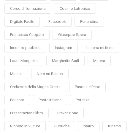
Corso di formazione
Cosimo Latronico
Digitale Facile
Facebook
Ferrandina
Francesco Cupparo
Giuseppe Spera
Incontro pubblico
Instagram
La terra mi tiene
Laura Mongiello
Margherita Sarli
Matera
Musica
Nero su Bianco
Orchestra della Magna Grecia
Pasquale Pepe
Policoro
Poste Italiane
Potenza
Presentazione libro
Prevenzione
Rionero in Vulture
Rubriche
teatro
turismo