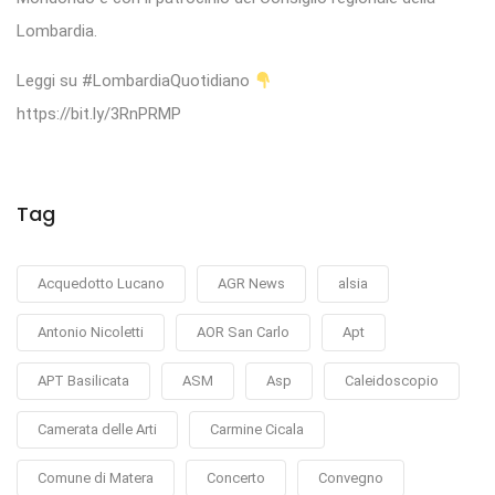
Lombardia.
Leggi su #LombardiaQuotidiano
https://bit.ly/3RnPRMP
Tag
Acquedotto Lucano
AGR News
alsia
Antonio Nicoletti
AOR San Carlo
Apt
APT Basilicata
ASM
Asp
Caleidoscopio
Camerata delle Arti
Carmine Cicala
Comune di Matera
Concerto
Convegno