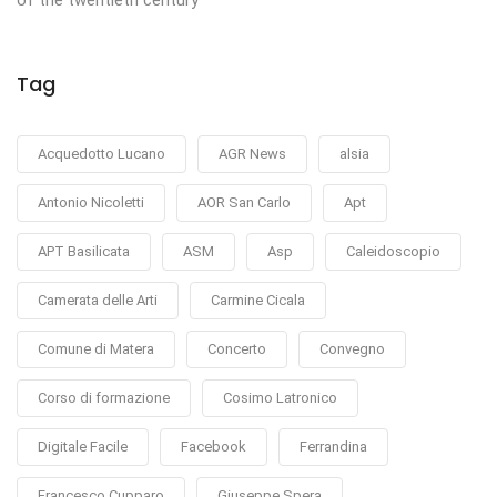
of the twentieth century
Tag
Acquedotto Lucano
AGR News
alsia
Antonio Nicoletti
AOR San Carlo
Apt
APT Basilicata
ASM
Asp
Caleidoscopio
Camerata delle Arti
Carmine Cicala
Comune di Matera
Concerto
Convegno
Corso di formazione
Cosimo Latronico
Digitale Facile
Facebook
Ferrandina
Francesco Cupparo
Giuseppe Spera