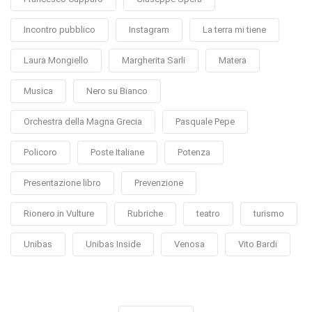
Incontro pubblico
Instagram
La terra mi tiene
Laura Mongiello
Margherita Sarli
Matera
Musica
Nero su Bianco
Orchestra della Magna Grecia
Pasquale Pepe
Policoro
Poste Italiane
Potenza
Presentazione libro
Prevenzione
Rionero in Vulture
Rubriche
teatro
turismo
Unibas
Unibas Inside
Venosa
Vito Bardi