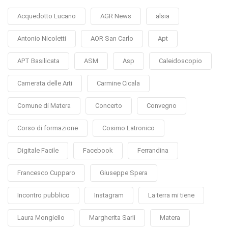
Acquedotto Lucano
AGR News
alsia
Antonio Nicoletti
AOR San Carlo
Apt
APT Basilicata
ASM
Asp
Caleidoscopio
Camerata delle Arti
Carmine Cicala
Comune di Matera
Concerto
Convegno
Corso di formazione
Cosimo Latronico
Digitale Facile
Facebook
Ferrandina
Francesco Cupparo
Giuseppe Spera
Incontro pubblico
Instagram
La terra mi tiene
Laura Mongiello
Margherita Sarli
Matera