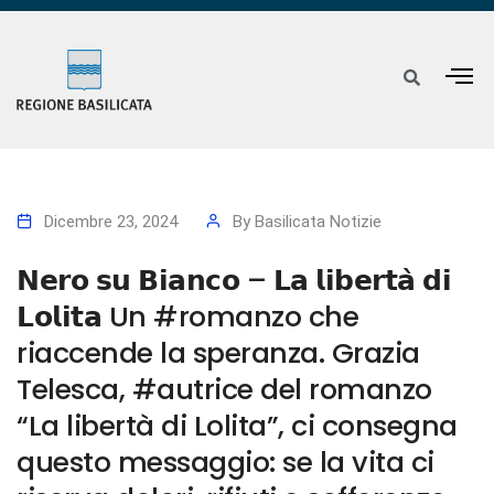
Dicembre 23, 2024
By
Basilicata Notizie
𝗡𝗲𝗿𝗼 𝘀𝘂 𝗕𝗶𝗮𝗻𝗰𝗼 – 𝗟𝗮 𝗹𝗶𝗯𝗲𝗿𝘁𝗮̀ 𝗱𝗶
𝗟𝗼𝗹𝗶𝘁𝗮 Un #romanzo che
riaccende la speranza. Grazia
Telesca, #autrice del romanzo
“La libertà di Lolita”, ci consegna
questo messaggio: se la vita ci