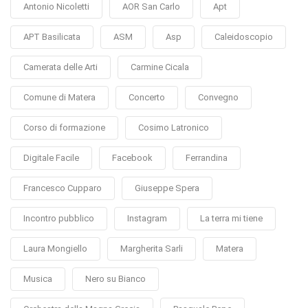
Antonio Nicoletti
AOR San Carlo
Apt
APT Basilicata
ASM
Asp
Caleidoscopio
Camerata delle Arti
Carmine Cicala
Comune di Matera
Concerto
Convegno
Corso di formazione
Cosimo Latronico
Digitale Facile
Facebook
Ferrandina
Francesco Cupparo
Giuseppe Spera
Incontro pubblico
Instagram
La terra mi tiene
Laura Mongiello
Margherita Sarli
Matera
Musica
Nero su Bianco