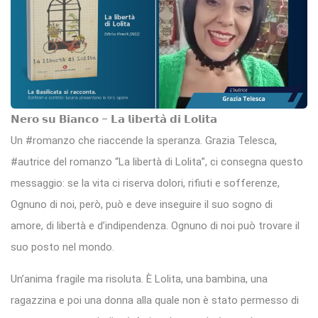
𝗡𝗲𝗿𝗼 𝘀𝘂 𝗕𝗶𝗮𝗻𝗰𝗼 – 𝗟𝗮 𝗹𝗶𝗯𝗲𝗿𝘁𝗮̀ 𝗱𝗶 𝗟𝗼𝗹𝗶𝘁𝗮
Un #romanzo che riaccende la speranza. Grazia Telesca,
#autrice del romanzo “La libertà di Lolita”, ci consegna questo
messaggio: se la vita ci riserva dolori, rifiuti e sofferenze,
Ognuno di noi, però, può e deve inseguire il suo sogno di
amore, di libertà e d’indipendenza. Ognuno di noi può trovare il
suo posto nel mondo.
Un’anima fragile ma risoluta. È Lolita, una bambina, una
ragazzina e poi una donna alla quale non è stato permesso di