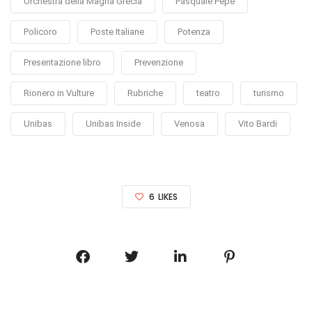
Orchestra della Magna Grecia
Pasquale Pepe
Policoro
Poste Italiane
Potenza
Presentazione libro
Prevenzione
Rionero in Vulture
Rubriche
teatro
turismo
Unibas
Unibas Inside
Venosa
Vito Bardi
6
LIKES