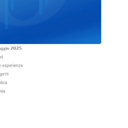
𝐠𝐠𝐢𝐨 𝟮𝟬𝟮𝟱
ad
de esperienza
getti
lica
nia