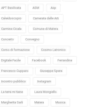
APT Basilicata
ASM
Asp
Caleidoscopio
Camerata delle Arti
Carmine Cicala
Comune di Matera
Concerto
Convegno
Corso di formazione
Cosimo Latronico
Digitale Facile
Facebook
Ferrandina
Francesco Cupparo
Giuseppe Spera
Incontro pubblico
Instagram
La terra mi tiene
Laura Mongiello
Margherita Sarli
Matera
Musica