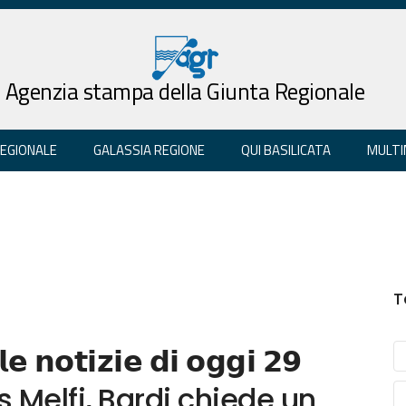
Agenzia stampa della Giunta Regionale
REGIONALE
GALASSIA REGIONE
QUI BASILICATA
MULTI
T
𝗲 𝗻𝗼𝘁𝗶𝘇𝗶𝗲 𝗱𝗶 𝗼𝗴𝗴𝗶 𝟮𝟵
lantis Melfi, Bardi chiede un