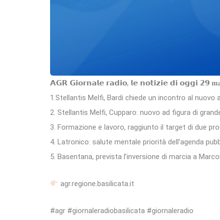
𝗔𝗚𝗥 𝗚𝗶𝗼𝗿𝗻𝗮𝗹𝗲 𝗿𝗮𝗱𝗶𝗼, 𝗹𝗲 𝗻𝗼𝘁𝗶𝘇𝗶𝗲 𝗱𝗶 𝗼𝗴𝗴𝗶 𝟮𝟵 𝐦
1.Stellantis Melfi, Bardi chiede un incontro al nuovo 
2. Stellantis Melfi, Cupparo: nuovo ad figura di gran
3. Formazione e lavoro, raggiunto il target di due pro
4. Latronico: salute mentale priorità dell’agenda pubb
5. Basentana, prevista l’inversione di marcia a Marco
agr.regione.basilicata.it
#agr #giornaleradiobasilicata #giornaleradio