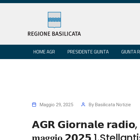
HOME AGR
PRESIDENTE GIUNTA
GIUNTA 
Maggio 29, 2025
By
Basilicata Notizie
𝗔𝗚𝗥 𝗚𝗶𝗼𝗿𝗻𝗮𝗹𝗲 𝗿𝗮𝗱𝗶𝗼, 
𝐦𝐚𝐠𝐠𝐢𝐨 𝟮𝟬𝟮𝟱 1.Stel