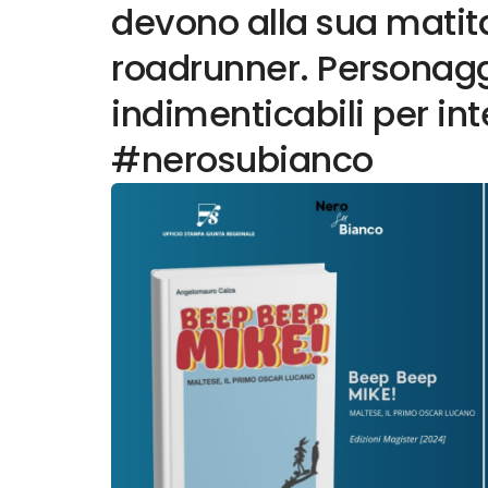
devono alla sua matita 
roadrunner. Personagg
indimenticabili per int
#nerosubianco