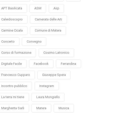
APT Basilicata
ASM
Asp
Caleidoscopio
Camerata delle Arti
Carmine Cicala
Comune di Matera
Concerto
Convegno
Corso di formazione
Cosimo Latronico
Digitale Facile
Facebook
Ferrandina
Francesco Cupparo
Giuseppe Spera
Incontro pubblico
Instagram
La terra mi tiene
Laura Mongiello
Margherita Sarli
Matera
Musica