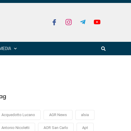
MEDIA
ag
Acquedotto Lucano
AGR News
alsia
Antonio Nicoletti
AOR San Carlo
Apt