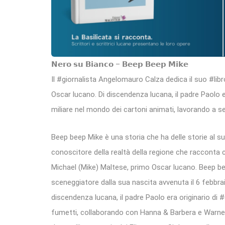
𝗡𝗲𝗿𝗼 𝘀𝘂 𝗕𝗶𝗮𝗻𝗰𝗼 – 𝗕𝗲𝗲𝗽 𝗕𝗲𝗲𝗽 𝗠𝗶𝗸𝗲
Il #giornalista Angelomauro Calza dedica il suo #lib
Oscar lucano. Di discendenza lucana, il padre Paolo 
miliare nel mondo dei cartoni animati, lavorando a ser
Beep beep Mike è una storia che ha delle storie al s
conoscitore della realtà della regione che racconta co
Michael (Mike) Maltese, primo Oscar lucano. Beep bee
sceneggiatore dalla sua nascita avvenuta il 6 febbra
discendenza lucana, il padre Paolo era originario di
fumetti, collaborando con Hanna & Barbera e Warner