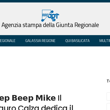
Agenzia stampa della Giunta Regionale
REGIONALE
GALASSIA REGIONE
QUI BASILICATA
MULTI
T
𝗲𝗽 𝗕𝗲𝗲𝗽 𝗠𝗶𝗸𝗲 Il
uro Calza dedica il