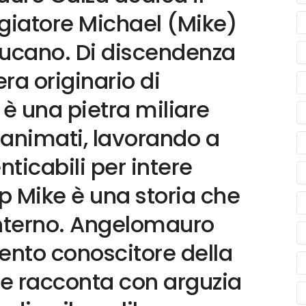
ggiatore Michael (Mike)
lucano. Di discendenza
era originario di
è una pietra miliare
 animati, lavorando a
nticabili per intere
p Mike è una storia che
 interno. Angelomauro
tento conoscitore della
he racconta con arguzia