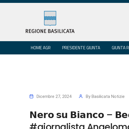
HOME AGR
PRESIDENTE GIUNTA
GIUNTA 
Dicembre 27, 2024
By
Basilicata Notizie
𝗡𝗲𝗿𝗼 𝘀𝘂 𝗕𝗶𝗮𝗻𝗰𝗼 – 𝗕𝗲
#giornalista Angeloma