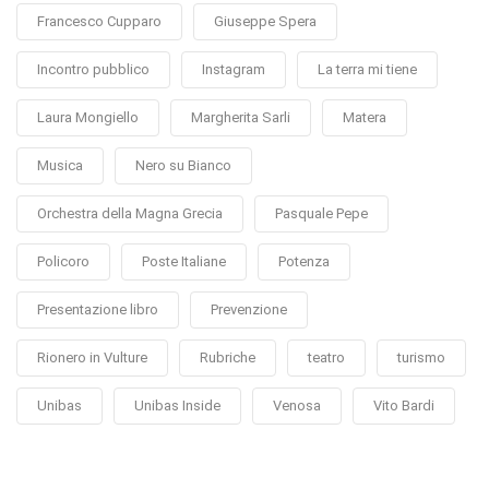
Francesco Cupparo
Giuseppe Spera
Incontro pubblico
Instagram
La terra mi tiene
Laura Mongiello
Margherita Sarli
Matera
Musica
Nero su Bianco
Orchestra della Magna Grecia
Pasquale Pepe
Policoro
Poste Italiane
Potenza
Presentazione libro
Prevenzione
Rionero in Vulture
Rubriche
teatro
turismo
Unibas
Unibas Inside
Venosa
Vito Bardi