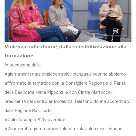
𝗩𝗶𝗼𝗹𝗲𝗻𝘇𝗮 𝘀𝘂𝗹𝗹𝗲 𝗱𝗼𝗻𝗻𝗲, 𝗱𝗮𝗹𝗹𝗮 𝘀𝗲𝗻𝘀𝗶𝗯𝗶𝗹𝗶𝘇𝘇𝗮𝘇𝗶𝗼𝗻𝗲 𝗮𝗹𝗹𝗮
𝗳𝗼𝗿𝗺𝗮𝘇𝗶𝗼𝗻𝗲
In occasione della
#giornatainternazionalecontrolaviolenzasulledonne abbiamo
affrontato la tematica con la Consigliera Regionale di Parità
della Basilicata Ivana Pipponzi e con Cinzia Marroccoli,
presidente del centro antiviolenza Telefono donna accreditato
dalla Regione Basilicata.
#Caleidoscopio #25novembre
#25novembregiornatamondialecontrolaviolenzasulledonne