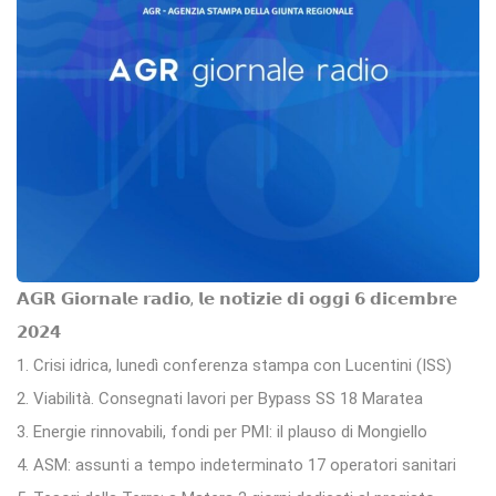
𝗔𝗚𝗥 𝗚𝗶𝗼𝗿𝗻𝗮𝗹𝗲 𝗿𝗮𝗱𝗶𝗼, 𝗹𝗲 𝗻𝗼𝘁𝗶𝘇𝗶𝗲 𝗱𝗶 𝗼𝗴𝗴𝗶 𝟲 𝗱𝗶𝗰𝗲𝗺𝗯𝗿𝗲
𝟮𝟬𝟮𝟰
1. Crisi idrica, lunedì conferenza stampa con Lucentini (ISS)
2. Viabilità. Consegnati lavori per Bypass SS 18 Maratea
3. Energie rinnovabili, fondi per PMI: il plauso di Mongiello
4. ASM: assunti a tempo indeterminato 17 operatori sanitari