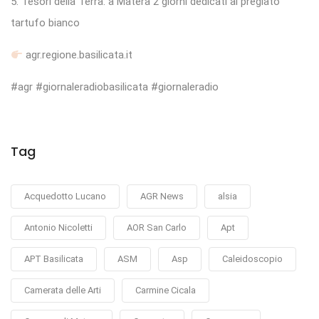
5. Tesori della Terra: a Matera 2 giorni dedicati al pregiato
tartufo bianco
agr.regione.basilicata.it
#agr #giornaleradiobasilicata #giornaleradio
Tag
Acquedotto Lucano
AGR News
alsia
Antonio Nicoletti
AOR San Carlo
Apt
APT Basilicata
ASM
Asp
Caleidoscopio
Camerata delle Arti
Carmine Cicala