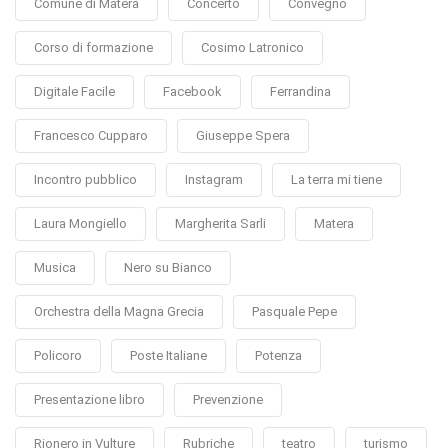
Comune di Matera
Concerto
Convegno
Corso di formazione
Cosimo Latronico
Digitale Facile
Facebook
Ferrandina
Francesco Cupparo
Giuseppe Spera
Incontro pubblico
Instagram
La terra mi tiene
Laura Mongiello
Margherita Sarli
Matera
Musica
Nero su Bianco
Orchestra della Magna Grecia
Pasquale Pepe
Policoro
Poste Italiane
Potenza
Presentazione libro
Prevenzione
Rionero in Vulture
Rubriche
teatro
turismo