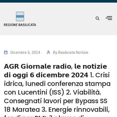
Dicembre 6, 2024
By
Basilicata Notizie
𝗔𝗚𝗥 𝗚𝗶𝗼𝗿𝗻𝗮𝗹𝗲 𝗿𝗮𝗱𝗶𝗼, 𝗹𝗲 𝗻𝗼𝘁𝗶𝘇𝗶𝗲
𝗱𝗶 𝗼𝗴𝗴𝗶 𝟲 𝗱𝗶𝗰𝗲𝗺𝗯𝗿𝗲 𝟮𝟬𝟮𝟰 1. Crisi
idrica, lunedì conferenza stampa
con Lucentini (ISS) 2. Viabilità.
Consegnati lavori per Bypass SS
18 Maratea 3. Energie rinnovabili,