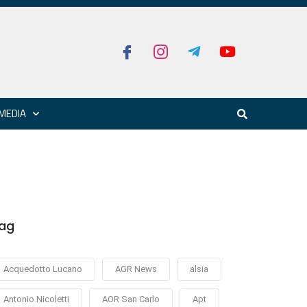
MEDIA
ag
Acquedotto Lucano
AGR News
alsia
Antonio Nicoletti
AOR San Carlo
Apt