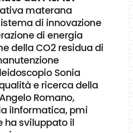
vativa materana
 sistema di innovazione
erazione di energia
ne della CO2 residua di
manutenzione
aleidoscopio Sonia
ualità e ricerca della
e Angelo Romano,
lla iInformatica, pmi
ha sviluppato il