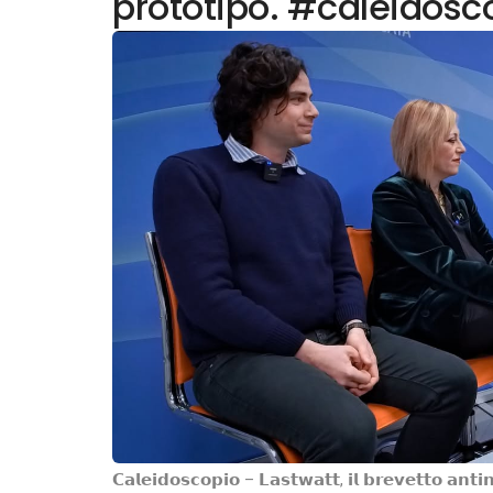
prototipo. #caleidosc
𝗖𝗮𝗹𝗲𝗶𝗱𝗼𝘀𝗰𝗼𝗽𝗶𝗼 – 𝗟𝗮𝘀𝘁𝘄𝗮𝘁𝘁, 𝗶𝗹 𝗯𝗿𝗲𝘃𝗲𝘁𝘁𝗼 𝗮𝗻𝘁