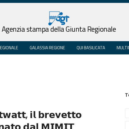
Agenzia stampa della Giunta Regionale
REGIONALE
GALASSIA REGIONE
QUI BASILICATA
MULTI
T
𝘄𝗮𝘁𝘁, 𝗶𝗹 𝗯𝗿𝗲𝘃𝗲𝘁𝘁𝗼
𝗻𝗮𝘁𝗼 𝗱𝗮𝗹 𝗠𝗜𝗠𝗜𝗧