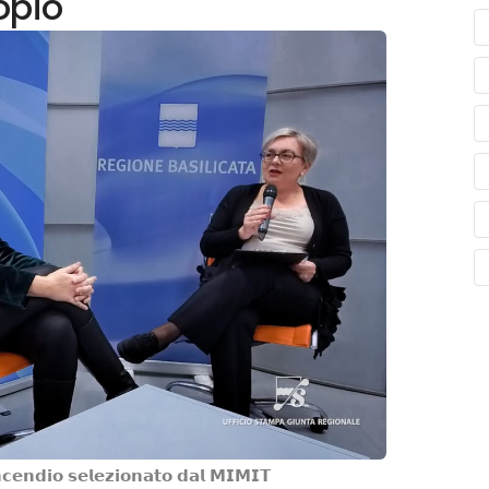
opio
𝗻𝗰𝗲𝗻𝗱𝗶𝗼 𝘀𝗲𝗹𝗲𝘇𝗶𝗼𝗻𝗮𝘁𝗼 𝗱𝗮𝗹 𝗠𝗜𝗠𝗜𝗧