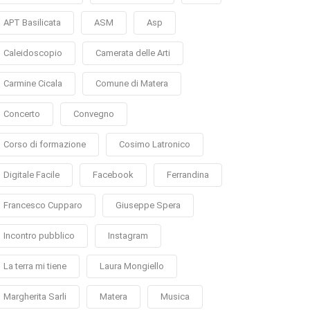
APT Basilicata
ASM
Asp
Caleidoscopio
Camerata delle Arti
Carmine Cicala
Comune di Matera
Concerto
Convegno
Corso di formazione
Cosimo Latronico
Digitale Facile
Facebook
Ferrandina
Francesco Cupparo
Giuseppe Spera
Incontro pubblico
Instagram
La terra mi tiene
Laura Mongiello
Margherita Sarli
Matera
Musica