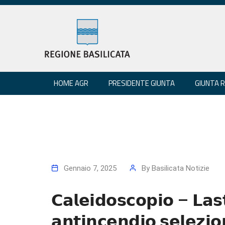
HOME AGR
PRESIDENTE GIUNTA
GIUNTA 
Gennaio 7, 2025
By
Basilicata Notizie
𝗖𝗮𝗹𝗲𝗶𝗱𝗼𝘀𝗰𝗼𝗽𝗶𝗼 – 𝗟𝗮𝘀𝘁
𝗮𝗻𝘁𝗶𝗻𝗰𝗲𝗻𝗱𝗶𝗼 𝘀𝗲𝗹𝗲𝘇𝗶