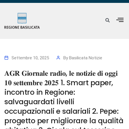
Settembre 10, 2025
By
Basilicata Notizie
𝐀𝐆𝐑 𝐆𝐢𝐨𝐫𝐧𝐚𝐥𝐞 𝐫𝐚𝐝𝐢𝐨, 𝐥𝐞 𝐧𝐨𝐭𝐢𝐳𝐢𝐞 𝐝𝐢 𝐨𝐠𝐠𝐢
𝟏𝟎 𝐬𝐞𝐭𝐭𝐞𝐦𝐛𝐫𝐞 𝟐𝟎𝟐𝟓 1. Smart paper,
incontro in Regione:
salvaguardati livelli
occupazionali e salariali 2. Pepe:
progetto per migliorare la qualità