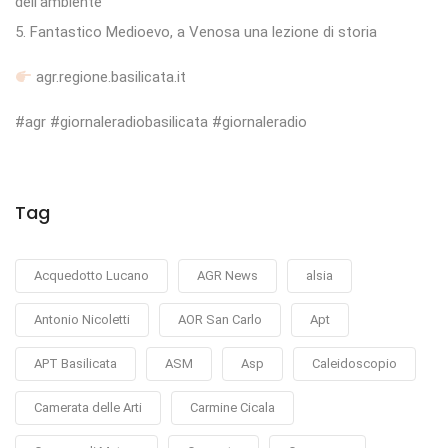
dell’ambiente
5. Fantastico Medioevo, a Venosa una lezione di storia
agr.regione.basilicata.it
#agr #giornaleradiobasilicata #giornaleradio
Tag
Acquedotto Lucano
AGR News
alsia
Antonio Nicoletti
AOR San Carlo
Apt
APT Basilicata
ASM
Asp
Caleidoscopio
Camerata delle Arti
Carmine Cicala