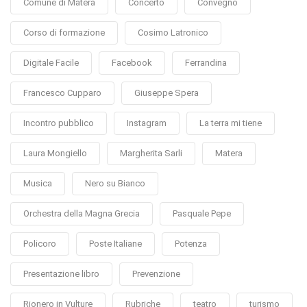
Comune di Matera
Concerto
Convegno
Corso di formazione
Cosimo Latronico
Digitale Facile
Facebook
Ferrandina
Francesco Cupparo
Giuseppe Spera
Incontro pubblico
Instagram
La terra mi tiene
Laura Mongiello
Margherita Sarli
Matera
Musica
Nero su Bianco
Orchestra della Magna Grecia
Pasquale Pepe
Policoro
Poste Italiane
Potenza
Presentazione libro
Prevenzione
Rionero in Vulture
Rubriche
teatro
turismo