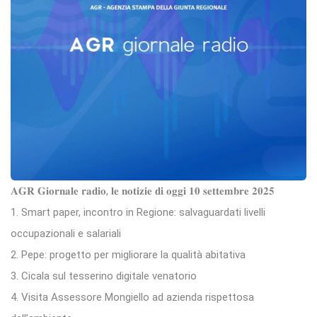
𝐀𝐆𝐑 𝐆𝐢𝐨𝐫𝐧𝐚𝐥𝐞 𝐫𝐚𝐝𝐢𝐨, 𝐥𝐞 𝐧𝐨𝐭𝐢𝐳𝐢𝐞 𝐝𝐢 𝐨𝐠𝐠𝐢 𝟏𝟎 𝐬𝐞𝐭𝐭𝐞𝐦𝐛𝐫𝐞 𝟐𝟎𝟐𝟓
1. Smart paper, incontro in Regione: salvaguardati livelli
occupazionali e salariali
2. Pepe: progetto per migliorare la qualità abitativa
3. Cicala sul tesserino digitale venatorio
4. Visita Assessore Mongiello ad azienda rispettosa