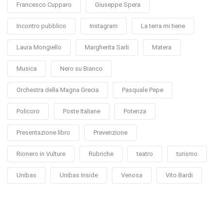
Francesco Cupparo
Giuseppe Spera
Incontro pubblico
Instagram
La terra mi tiene
Laura Mongiello
Margherita Sarli
Matera
Musica
Nero su Bianco
Orchestra della Magna Grecia
Pasquale Pepe
Policoro
Poste Italiane
Potenza
Presentazione libro
Prevenzione
Rionero in Vulture
Rubriche
teatro
turismo
Unibas
Unibas Inside
Venosa
Vito Bardi