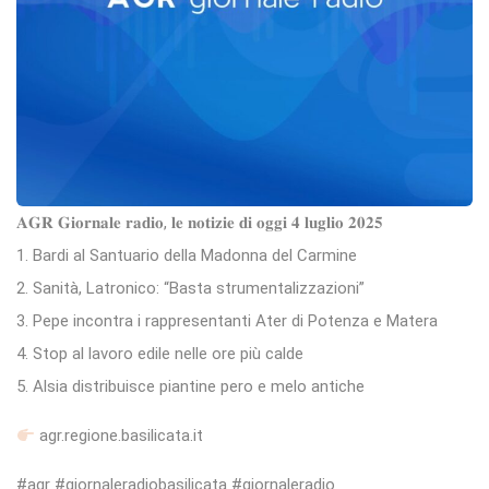
𝐀𝐆𝐑 𝐆𝐢𝐨𝐫𝐧𝐚𝐥𝐞 𝐫𝐚𝐝𝐢𝐨, 𝐥𝐞 𝐧𝐨𝐭𝐢𝐳𝐢𝐞 𝐝𝐢 𝐨𝐠𝐠𝐢 𝟒 𝐥𝐮𝐠𝐥𝐢𝐨 𝟐𝟎𝟐𝟓
1. Bardi al Santuario della Madonna del Carmine
2. Sanità, Latronico: “Basta strumentalizzazioni”
3. Pepe incontra i rappresentanti Ater di Potenza e Matera
4. Stop al lavoro edile nelle ore più calde
5. Alsia distribuisce piantine pero e melo antiche
agr.regione.basilicata.it
#agr #giornaleradiobasilicata #giornaleradio