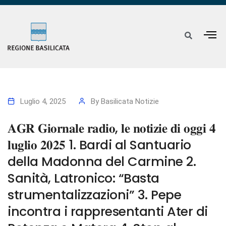
Luglio 4, 2025
By
Basilicata Notizie
𝐀𝐆𝐑 𝐆𝐢𝐨𝐫𝐧𝐚𝐥𝐞 𝐫𝐚𝐝𝐢𝐨, 𝐥𝐞 𝐧𝐨𝐭𝐢𝐳𝐢𝐞 𝐝𝐢 𝐨𝐠𝐠𝐢 𝟒
𝐥𝐮𝐠𝐥𝐢𝐨 𝟐𝟎𝟐𝟓 1. Bardi al Santuario
della Madonna del Carmine 2.
Sanità, Latronico: “Basta
strumentalizzazioni” 3. Pepe
incontra i rappresentanti Ater di