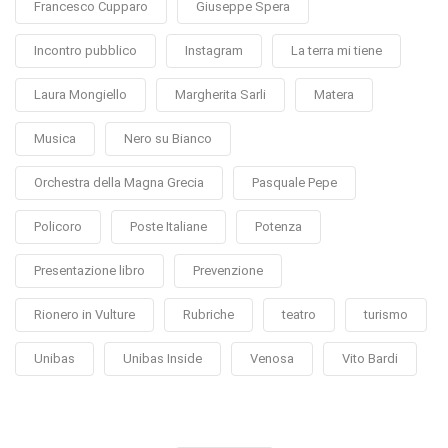
Francesco Cupparo
Giuseppe Spera
Incontro pubblico
Instagram
La terra mi tiene
Laura Mongiello
Margherita Sarli
Matera
Musica
Nero su Bianco
Orchestra della Magna Grecia
Pasquale Pepe
Policoro
Poste Italiane
Potenza
Presentazione libro
Prevenzione
Rionero in Vulture
Rubriche
teatro
turismo
Unibas
Unibas Inside
Venosa
Vito Bardi