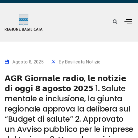
Agosto 8, 2025
By
Basilicata Notizie
𝗔𝗚𝗥 𝗚𝗶𝗼𝗿𝗻𝗮𝗹𝗲 𝗿𝗮𝗱𝗶𝗼, 𝗹𝗲 𝗻𝗼𝘁𝗶𝘇𝗶𝗲
𝗱𝗶 𝗼𝗴𝗴𝗶 𝟴 𝗮𝗴𝗼𝘀𝘁𝗼 𝟮𝟬𝟮𝟱 1. Salute
mentale e inclusione, la giunta
regionale approva la delibera sul
“Budget di salute” 2. Approvato
un Avviso pubblico per le imprese