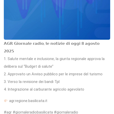
𝗔𝗚𝗥 𝗚𝗶𝗼𝗿𝗻𝗮𝗹𝗲 𝗿𝗮𝗱𝗶𝗼, 𝗹𝗲 𝗻𝗼𝘁𝗶𝘇𝗶𝗲 𝗱𝗶 𝗼𝗴𝗴𝗶 𝟴 𝗮𝗴𝗼𝘀𝘁𝗼
𝟮𝟬𝟮𝟱
1. Salute mentale e inclusione, la giunta regionale approva la
delibera sul “Budget di salute”
2. Approvato un Avviso pubblico per le imprese del turismo
3. Verso la revisione dei bandi Tpl
4. Integrazione al carburante agricolo agevolato
agr.regione.basilicata.it
#agr #giornaleradiobasilicata #giornaleradio