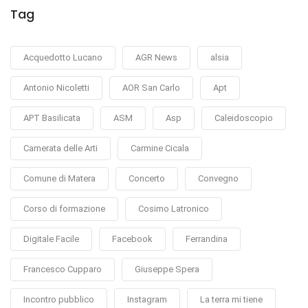
Tag
Acquedotto Lucano
AGR News
alsia
Antonio Nicoletti
AOR San Carlo
Apt
APT Basilicata
ASM
Asp
Caleidoscopio
Camerata delle Arti
Carmine Cicala
Comune di Matera
Concerto
Convegno
Corso di formazione
Cosimo Latronico
Digitale Facile
Facebook
Ferrandina
Francesco Cupparo
Giuseppe Spera
Incontro pubblico
Instagram
La terra mi tiene