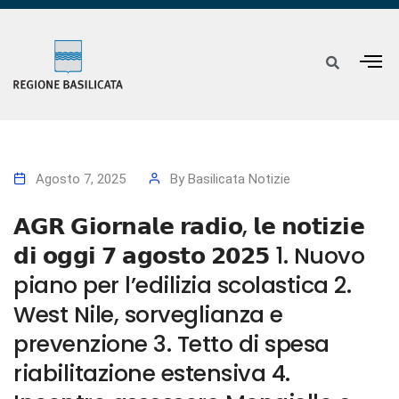
Agosto 7, 2025
By
Basilicata Notizie
𝗔𝗚𝗥 𝗚𝗶𝗼𝗿𝗻𝗮𝗹𝗲 𝗿𝗮𝗱𝗶𝗼, 𝗹𝗲 𝗻𝗼𝘁𝗶𝘇𝗶𝗲
𝗱𝗶 𝗼𝗴𝗴𝗶 𝟳 𝗮𝗴𝗼𝘀𝘁𝗼 𝟮𝟬𝟮𝟱 1. Nuovo
piano per l’edilizia scolastica 2.
West Nile, sorveglianza e
prevenzione 3. Tetto di spesa
riabilitazione estensiva 4.