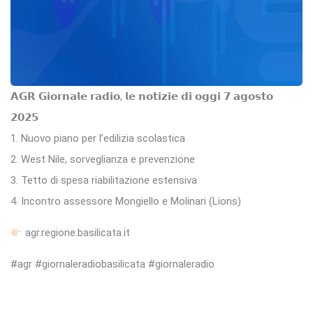
𝗔𝗚𝗥 𝗚𝗶𝗼𝗿𝗻𝗮𝗹𝗲 𝗿𝗮𝗱𝗶𝗼, 𝗹𝗲 𝗻𝗼𝘁𝗶𝘇𝗶𝗲 𝗱𝗶 𝗼𝗴𝗴𝗶 𝟳 𝗮𝗴𝗼𝘀𝘁𝗼
𝟮𝟬𝟮𝟱
1. Nuovo piano per l’edilizia scolastica
2. West Nile, sorveglianza e prevenzione
3. Tetto di spesa riabilitazione estensiva
4. Incontro assessore Mongiello e Molinari (Lions)
agr.regione.basilicata.it
#agr #giornaleradiobasilicata #giornaleradio