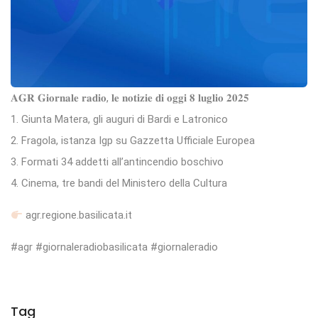
𝐀𝐆𝐑 𝐆𝐢𝐨𝐫𝐧𝐚𝐥𝐞 𝐫𝐚𝐝𝐢𝐨, 𝐥𝐞 𝐧𝐨𝐭𝐢𝐳𝐢𝐞 𝐝𝐢 𝐨𝐠𝐠𝐢 𝟖 𝐥𝐮𝐠𝐥𝐢𝐨 𝟐𝟎𝟐𝟓
1. Giunta Matera, gli auguri di Bardi e Latronico
2. Fragola, istanza Igp su Gazzetta Ufficiale Europea
3. Formati 34 addetti all’antincendio boschivo
4. Cinema, tre bandi del Ministero della Cultura
agr.regione.basilicata.it
#agr #giornaleradiobasilicata #giornaleradio
Tag