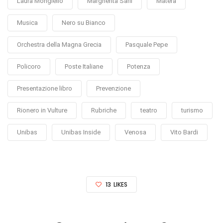
Laura Mongiello
Margherita Sarli
Matera
Musica
Nero su Bianco
Orchestra della Magna Grecia
Pasquale Pepe
Policoro
Poste Italiane
Potenza
Presentazione libro
Prevenzione
Rionero in Vulture
Rubriche
teatro
turismo
Unibas
Unibas Inside
Venosa
Vito Bardi
13
LIKES