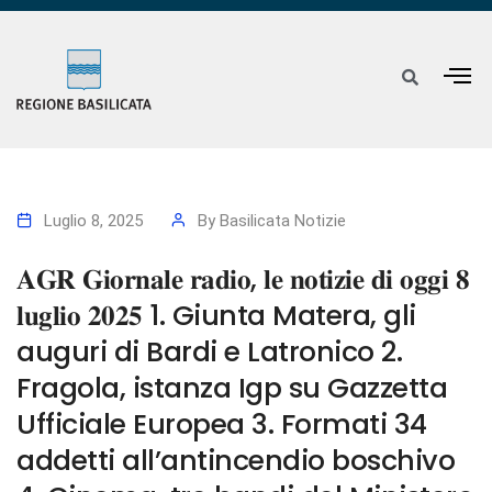
Luglio 8, 2025
By
Basilicata Notizie
𝐀𝐆𝐑 𝐆𝐢𝐨𝐫𝐧𝐚𝐥𝐞 𝐫𝐚𝐝𝐢𝐨, 𝐥𝐞 𝐧𝐨𝐭𝐢𝐳𝐢𝐞 𝐝𝐢 𝐨𝐠𝐠𝐢 𝟖
𝐥𝐮𝐠𝐥𝐢𝐨 𝟐𝟎𝟐𝟓 1. Giunta Matera, gli
auguri di Bardi e Latronico 2.
Fragola, istanza Igp su Gazzetta
Ufficiale Europea 3. Formati 34
addetti all’antincendio boschivo