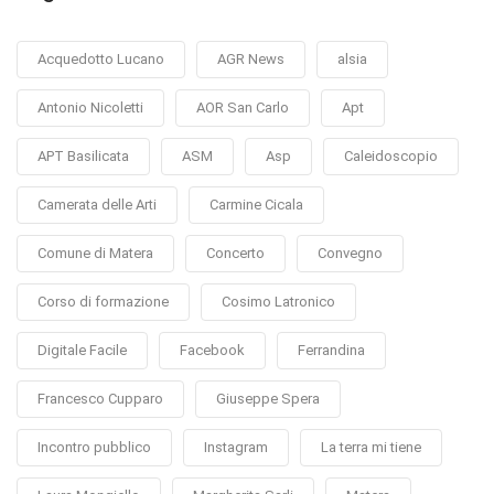
Acquedotto Lucano
AGR News
alsia
Antonio Nicoletti
AOR San Carlo
Apt
APT Basilicata
ASM
Asp
Caleidoscopio
Camerata delle Arti
Carmine Cicala
Comune di Matera
Concerto
Convegno
Corso di formazione
Cosimo Latronico
Digitale Facile
Facebook
Ferrandina
Francesco Cupparo
Giuseppe Spera
Incontro pubblico
Instagram
La terra mi tiene