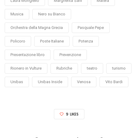
Laura Mongiello
Margherita Sarli
Matera
Musica
Nero su Bianco
Orchestra della Magna Grecia
Pasquale Pepe
Policoro
Poste Italiane
Potenza
Presentazione libro
Prevenzione
Rionero in Vulture
Rubriche
teatro
turismo
Unibas
Unibas Inside
Venosa
Vito Bardi
9
LIKES