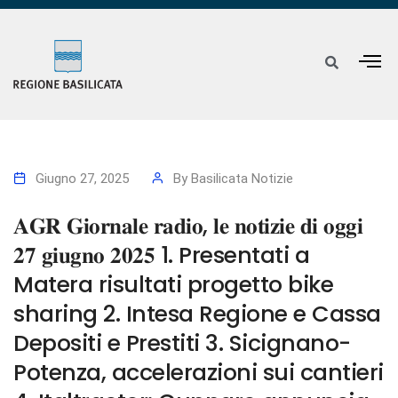
Giugno 27, 2025
By
Basilicata Notizie
𝐀𝐆𝐑 𝐆𝐢𝐨𝐫𝐧𝐚𝐥𝐞 𝐫𝐚𝐝𝐢𝐨, 𝐥𝐞 𝐧𝐨𝐭𝐢𝐳𝐢𝐞 𝐝𝐢 𝐨𝐠𝐠𝐢
𝟐𝟕 𝐠𝐢𝐮𝐠𝐧𝐨 𝟐𝟎𝟐𝟓 1. Presentati a
Matera risultati progetto bike
sharing 2. Intesa Regione e Cassa
Depositi e Prestiti 3. Sicignano-
Potenza, accelerazioni sui cantieri