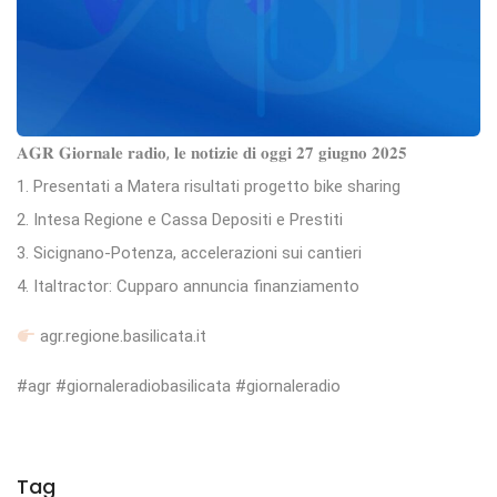
𝐀𝐆𝐑 𝐆𝐢𝐨𝐫𝐧𝐚𝐥𝐞 𝐫𝐚𝐝𝐢𝐨, 𝐥𝐞 𝐧𝐨𝐭𝐢𝐳𝐢𝐞 𝐝𝐢 𝐨𝐠𝐠𝐢 𝟐𝟕 𝐠𝐢𝐮𝐠𝐧𝐨 𝟐𝟎𝟐𝟓
1. Presentati a Matera risultati progetto bike sharing
2. Intesa Regione e Cassa Depositi e Prestiti
3. Sicignano-Potenza, accelerazioni sui cantieri
4. Italtractor: Cupparo annuncia finanziamento
agr.regione.basilicata.it
#agr #giornaleradiobasilicata #giornaleradio
Tag