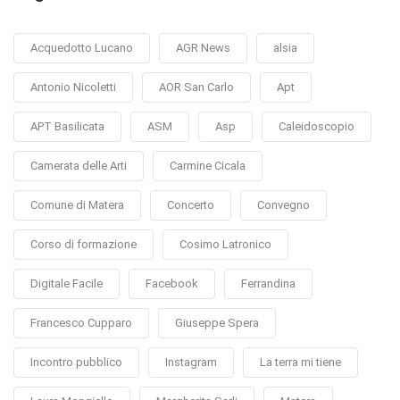
Acquedotto Lucano
AGR News
alsia
Antonio Nicoletti
AOR San Carlo
Apt
APT Basilicata
ASM
Asp
Caleidoscopio
Camerata delle Arti
Carmine Cicala
Comune di Matera
Concerto
Convegno
Corso di formazione
Cosimo Latronico
Digitale Facile
Facebook
Ferrandina
Francesco Cupparo
Giuseppe Spera
Incontro pubblico
Instagram
La terra mi tiene