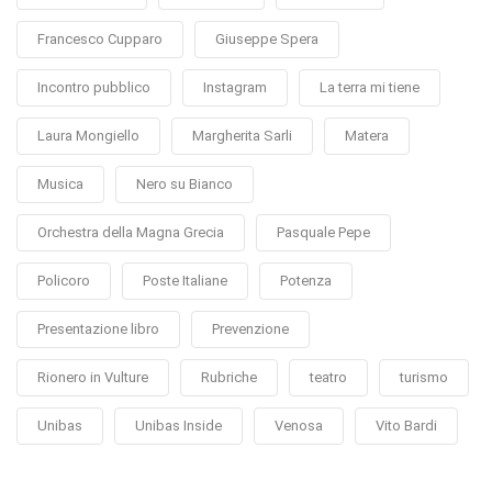
Francesco Cupparo
Giuseppe Spera
Incontro pubblico
Instagram
La terra mi tiene
Laura Mongiello
Margherita Sarli
Matera
Musica
Nero su Bianco
Orchestra della Magna Grecia
Pasquale Pepe
Policoro
Poste Italiane
Potenza
Presentazione libro
Prevenzione
Rionero in Vulture
Rubriche
teatro
turismo
Unibas
Unibas Inside
Venosa
Vito Bardi