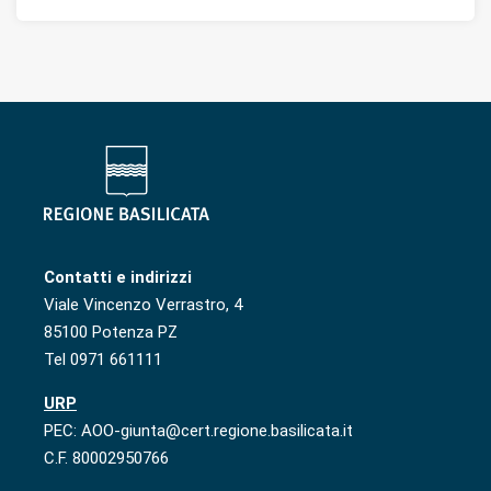
Contatti e indirizzi
Viale Vincenzo Verrastro, 4
85100 Potenza PZ
Tel 0971 661111
URP
PEC: AOO-giunta@cert.regione.basilicata.it
C.F. 80002950766