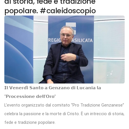
di storia, fede e tradizione
popolare. #caleidoscopio
𝗜𝗹 𝗩𝗲𝗻𝗲𝗿𝗱𝗶̀ 𝗦𝗮𝗻𝘁𝗼 𝗮 𝗚𝗲𝗻𝘇𝗮𝗻𝗼 𝗱𝗶 𝗟𝘂𝗰𝗮𝗻𝗶𝗮 𝗹𝗮
“𝗣𝗿𝗼𝗰𝗲𝘀𝘀𝗶𝗼𝗻𝗲 𝗱𝗲𝗹𝗹’𝗢𝗿𝗼”
L’evento organizzato dal comitato “Pro Tradizione Genzanese”
celebra la passione e la morte di Cristo. È un intreccio di storia,
fede e tradizione popolare.