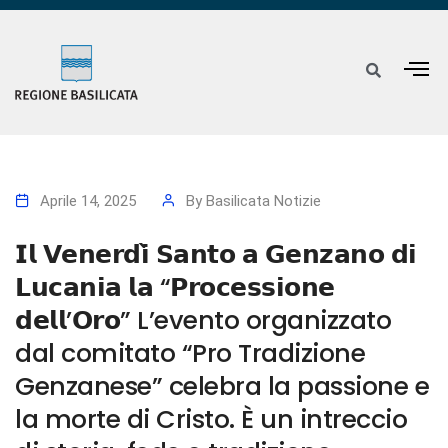
Aprile 14, 2025
By
Basilicata Notizie
𝗜𝗹 𝗩𝗲𝗻𝗲𝗿𝗱𝗶̀ 𝗦𝗮𝗻𝘁𝗼 𝗮 𝗚𝗲𝗻𝘇𝗮𝗻𝗼 𝗱𝗶
𝗟𝘂𝗰𝗮𝗻𝗶𝗮 𝗹𝗮 “𝗣𝗿𝗼𝗰𝗲𝘀𝘀𝗶𝗼𝗻𝗲
𝗱𝗲𝗹𝗹’𝗢𝗿𝗼” L’evento organizzato
dal comitato “Pro Tradizione
Genzanese” celebra la passione e
la morte di Cristo. È un intreccio