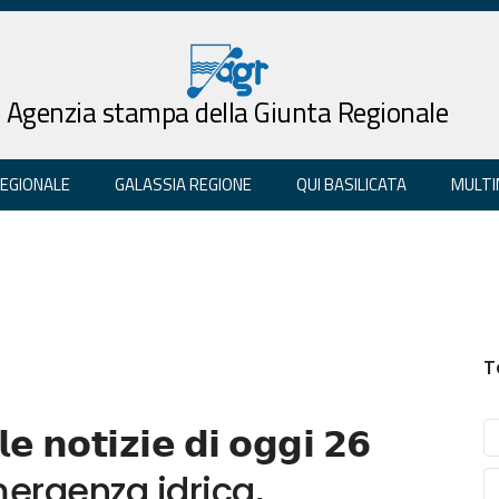
Agenzia stampa della Giunta Regionale
REGIONALE
GALASSIA REGIONE
QUI BASILICATA
MULTI
T
𝗲 𝗻𝗼𝘁𝗶𝘇𝗶𝗲 𝗱𝗶 𝗼𝗴𝗴𝗶 𝟮𝟲
. Emergenza idrica,