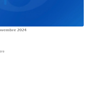
𝗻𝗼𝘃𝗲𝗺𝗯𝗿𝗲 𝟮𝟬𝟮𝟰
ere