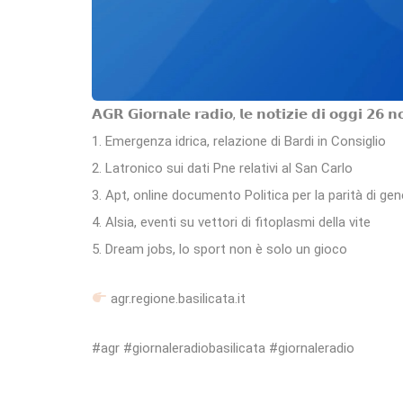
𝗔𝗚𝗥 𝗚𝗶𝗼𝗿𝗻𝗮𝗹𝗲 𝗿𝗮𝗱𝗶𝗼, 𝗹𝗲 𝗻𝗼𝘁𝗶𝘇𝗶𝗲 𝗱𝗶 𝗼𝗴𝗴𝗶 𝟮𝟲 
1. Emergenza idrica, relazione di Bardi in Consiglio
2. Latronico sui dati Pne relativi al San Carlo
3. Apt, online documento Politica per la parità di gen
4. Alsia, eventi su vettori di fitoplasmi della vite
5. Dream jobs, lo sport non è solo un gioco
agr.regione.basilicata.it
#agr #giornaleradiobasilicata #giornaleradio