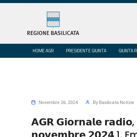
HOME AGR
PRESIDENTE GIUNTA
GIUNTA 
Novembre 26, 2024
By
Basilicata Notizie
𝗔𝗚𝗥 𝗚𝗶𝗼𝗿𝗻𝗮𝗹𝗲 𝗿𝗮𝗱𝗶𝗼, 
𝗻𝗼𝘃𝗲𝗺𝗯𝗿𝗲 𝟮𝟬𝟮𝟰 1