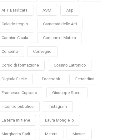
APT Basilicata
ASM
Asp
Caleidoscopio
Camerata delle Arti
Carmine Cicala
Comune di Matera
Concerto
Convegno
Corso di formazione
Cosimo Latronico
Digitale Facile
Facebook
Ferrandina
Francesco Cupparo
Giuseppe Spera
Incontro pubblico
Instagram
La terra mi tiene
Laura Mongiello
Margherita Sarli
Matera
Musica