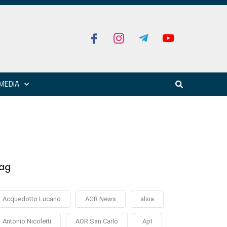
MEDIA
ag
Acquedotto Lucano
AGR News
alsia
Antonio Nicoletti
AOR San Carlo
Apt