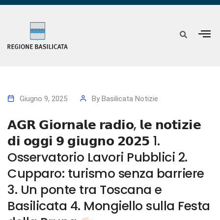
Giugno 9, 2025
By
Basilicata Notizie
𝗔𝗚𝗥 𝗚𝗶𝗼𝗿𝗻𝗮𝗹𝗲 𝗿𝗮𝗱𝗶𝗼, 𝗹𝗲 𝗻𝗼𝘁𝗶𝘇𝗶𝗲
𝗱𝗶 𝗼𝗴𝗴𝗶 𝟵 𝗴𝗶𝘂𝗴𝗻𝗼 𝟮𝟬𝟮𝟱 1.
Osservatorio Lavori Pubblici 2.
Cupparo: turismo senza barriere
3. Un ponte tra Toscana e
Basilicata 4. Mongiello sulla Festa