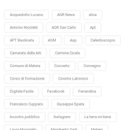
Acquedotto Lucano
AGR News
alsia
Antonio Nicoletti
AOR San Carlo
Apt
APT Basilicata
ASM
Asp
Caleidoscopio
Camerata delle Arti
Carmine Cicala
Comune di Matera
Concerto
Convegno
Corso di formazione
Cosimo Latronico
Digitale Facile
Facebook
Ferrandina
Francesco Cupparo
Giuseppe Spera
Incontro pubblico
Instagram
La terra mi tiene
Laura Mongiello
Margherita Sarli
Matera