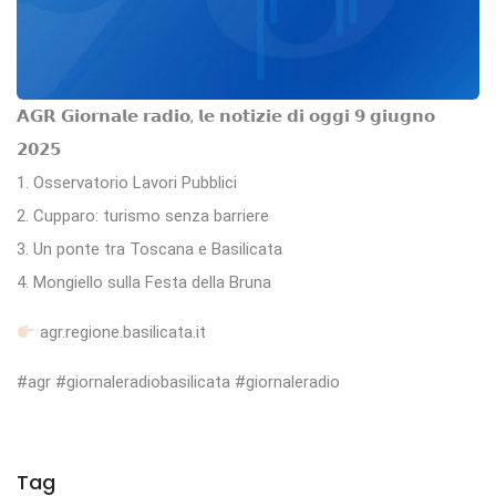
𝗔𝗚𝗥 𝗚𝗶𝗼𝗿𝗻𝗮𝗹𝗲 𝗿𝗮𝗱𝗶𝗼, 𝗹𝗲 𝗻𝗼𝘁𝗶𝘇𝗶𝗲 𝗱𝗶 𝗼𝗴𝗴𝗶 𝟵 𝗴𝗶𝘂𝗴𝗻𝗼
𝟮𝟬𝟮𝟱
1. Osservatorio Lavori Pubblici
2. Cupparo: turismo senza barriere
3. Un ponte tra Toscana e Basilicata
4. Mongiello sulla Festa della Bruna
agr.regione.basilicata.it
#agr #giornaleradiobasilicata #giornaleradio
Tag