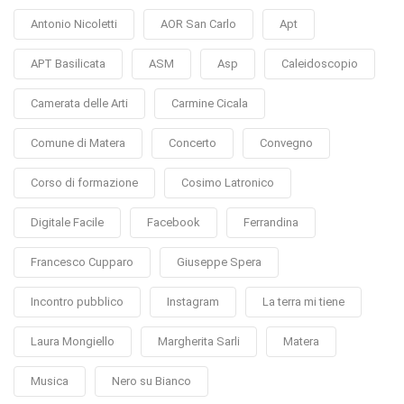
Antonio Nicoletti
AOR San Carlo
Apt
APT Basilicata
ASM
Asp
Caleidoscopio
Camerata delle Arti
Carmine Cicala
Comune di Matera
Concerto
Convegno
Corso di formazione
Cosimo Latronico
Digitale Facile
Facebook
Ferrandina
Francesco Cupparo
Giuseppe Spera
Incontro pubblico
Instagram
La terra mi tiene
Laura Mongiello
Margherita Sarli
Matera
Musica
Nero su Bianco