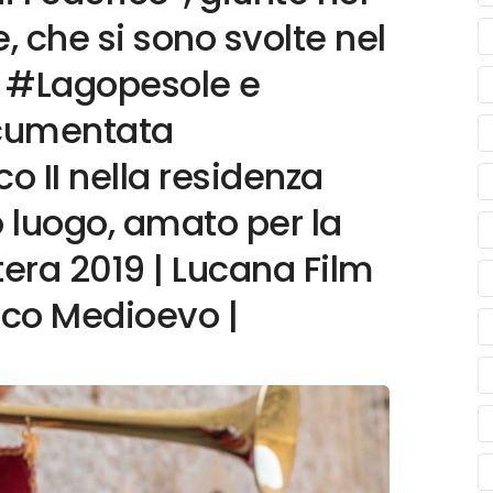
, che si sono svolte nel
di #Lagopesole e
ocumentata
o II nella residenza
o luogo, amato per la
tera 2019 | Lucana Film
ico Medioevo |