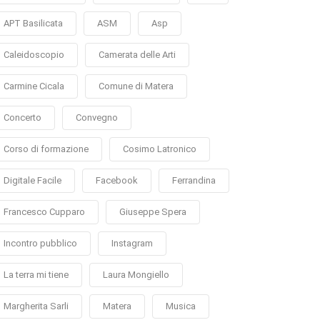
APT Basilicata
ASM
Asp
Caleidoscopio
Camerata delle Arti
Carmine Cicala
Comune di Matera
Concerto
Convegno
Corso di formazione
Cosimo Latronico
Digitale Facile
Facebook
Ferrandina
Francesco Cupparo
Giuseppe Spera
Incontro pubblico
Instagram
La terra mi tiene
Laura Mongiello
Margherita Sarli
Matera
Musica