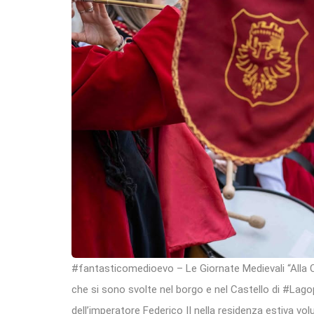
#fantasticomedioevo – Le Giornate Medievali “Alla Co
che si sono svolte nel borgo e nel Castello di #Lag
dell’imperatore Federico II nella residenza estiva vol