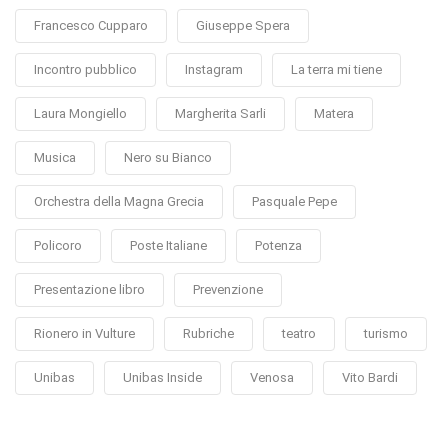
Francesco Cupparo
Giuseppe Spera
Incontro pubblico
Instagram
La terra mi tiene
Laura Mongiello
Margherita Sarli
Matera
Musica
Nero su Bianco
Orchestra della Magna Grecia
Pasquale Pepe
Policoro
Poste Italiane
Potenza
Presentazione libro
Prevenzione
Rionero in Vulture
Rubriche
teatro
turismo
Unibas
Unibas Inside
Venosa
Vito Bardi