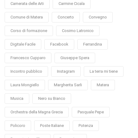
Camerata delle Arti
Carmine Cicala
Comune di Matera
Concerto
Convegno
Corso di formazione
Cosimo Latronico
Digitale Facile
Facebook
Ferrandina
Francesco Cupparo
Giuseppe Spera
Incontro pubblico
Instagram
La terra mi tiene
Laura Mongiello
Margherita Sarli
Matera
Musica
Nero su Bianco
Orchestra della Magna Grecia
Pasquale Pepe
Policoro
Poste Italiane
Potenza