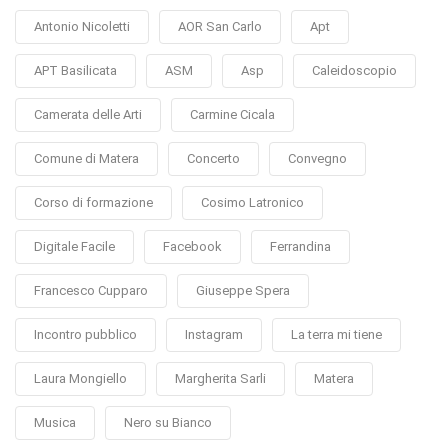
Antonio Nicoletti
AOR San Carlo
Apt
APT Basilicata
ASM
Asp
Caleidoscopio
Camerata delle Arti
Carmine Cicala
Comune di Matera
Concerto
Convegno
Corso di formazione
Cosimo Latronico
Digitale Facile
Facebook
Ferrandina
Francesco Cupparo
Giuseppe Spera
Incontro pubblico
Instagram
La terra mi tiene
Laura Mongiello
Margherita Sarli
Matera
Musica
Nero su Bianco