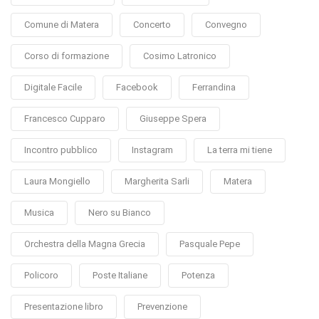
Comune di Matera
Concerto
Convegno
Corso di formazione
Cosimo Latronico
Digitale Facile
Facebook
Ferrandina
Francesco Cupparo
Giuseppe Spera
Incontro pubblico
Instagram
La terra mi tiene
Laura Mongiello
Margherita Sarli
Matera
Musica
Nero su Bianco
Orchestra della Magna Grecia
Pasquale Pepe
Policoro
Poste Italiane
Potenza
Presentazione libro
Prevenzione