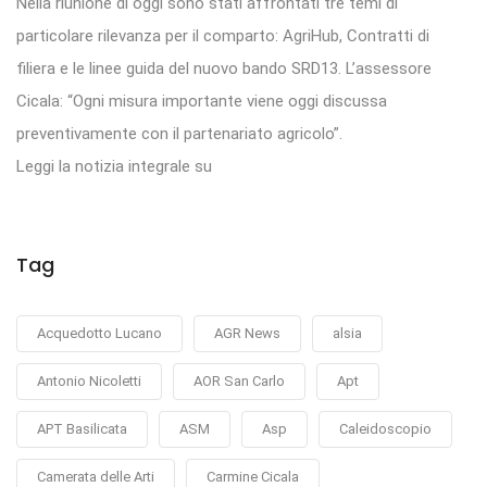
Nella riunione di oggi sono stati affrontati tre temi di
particolare rilevanza per il comparto: AgriHub, Contratti di
filiera e le linee guida del nuovo bando SRD13. L’assessore
Cicala: “Ogni misura importante viene oggi discussa
preventivamente con il partenariato agricolo”.
Leggi la notizia integrale su
Tag
Acquedotto Lucano
AGR News
alsia
Antonio Nicoletti
AOR San Carlo
Apt
APT Basilicata
ASM
Asp
Caleidoscopio
Camerata delle Arti
Carmine Cicala