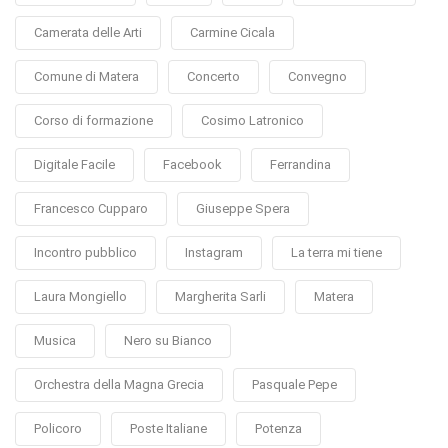
Camerata delle Arti
Carmine Cicala
Comune di Matera
Concerto
Convegno
Corso di formazione
Cosimo Latronico
Digitale Facile
Facebook
Ferrandina
Francesco Cupparo
Giuseppe Spera
Incontro pubblico
Instagram
La terra mi tiene
Laura Mongiello
Margherita Sarli
Matera
Musica
Nero su Bianco
Orchestra della Magna Grecia
Pasquale Pepe
Policoro
Poste Italiane
Potenza