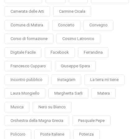
Camerata delle Arti
Carmine Cicala
Comune di Matera
Concerto
Convegno
Corso di formazione
Cosimo Latronico
Digitale Facile
Facebook
Ferrandina
Francesco Cupparo
Giuseppe Spera
Incontro pubblico
Instagram
La terra mi tiene
Laura Mongiello
Margherita Sarli
Matera
Musica
Nero su Bianco
Orchestra della Magna Grecia
Pasquale Pepe
Policoro
Poste Italiane
Potenza