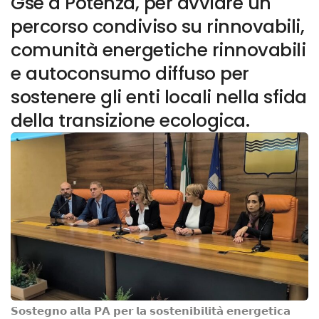
Gse a Potenza, per avviare un
percorso condiviso su rinnovabili,
comunità energetiche rinnovabili
e autoconsumo diffuso per
sostenere gli enti locali nella sfida
della transizione ecologica.
𝗦𝗼𝘀𝘁𝗲𝗴𝗻𝗼 𝗮𝗹𝗹𝗮 𝗣𝗔 𝗽𝗲𝗿 𝗹𝗮 𝘀𝗼𝘀𝘁𝗲𝗻𝗶𝗯𝗶𝗹𝗶𝘁𝗮̀ 𝗲𝗻𝗲𝗿𝗴𝗲𝘁𝗶𝗰𝗮