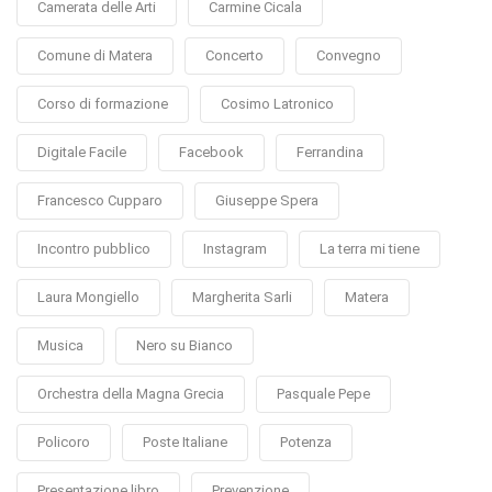
Camerata delle Arti
Carmine Cicala
Comune di Matera
Concerto
Convegno
Corso di formazione
Cosimo Latronico
Digitale Facile
Facebook
Ferrandina
Francesco Cupparo
Giuseppe Spera
Incontro pubblico
Instagram
La terra mi tiene
Laura Mongiello
Margherita Sarli
Matera
Musica
Nero su Bianco
Orchestra della Magna Grecia
Pasquale Pepe
Policoro
Poste Italiane
Potenza
Presentazione libro
Prevenzione