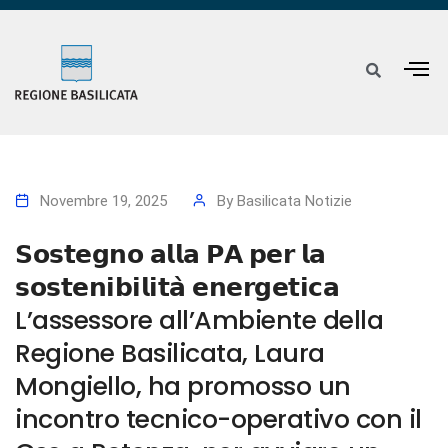
Novembre 19, 2025
By
Basilicata Notizie
𝗦𝗼𝘀𝘁𝗲𝗴𝗻𝗼 𝗮𝗹𝗹𝗮 𝗣𝗔 𝗽𝗲𝗿 𝗹𝗮
𝘀𝗼𝘀𝘁𝗲𝗻𝗶𝗯𝗶𝗹𝗶𝘁𝗮̀ 𝗲𝗻𝗲𝗿𝗴𝗲𝘁𝗶𝗰𝗮
L’assessore all’Ambiente della
Regione Basilicata, Laura
Mongiello, ha promosso un
incontro tecnico-operativo con il