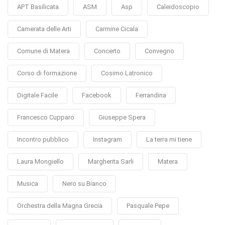
APT Basilicata
ASM
Asp
Caleidoscopio
Camerata delle Arti
Carmine Cicala
Comune di Matera
Concerto
Convegno
Corso di formazione
Cosimo Latronico
Digitale Facile
Facebook
Ferrandina
Francesco Cupparo
Giuseppe Spera
Incontro pubblico
Instagram
La terra mi tiene
Laura Mongiello
Margherita Sarli
Matera
Musica
Nero su Bianco
Orchestra della Magna Grecia
Pasquale Pepe