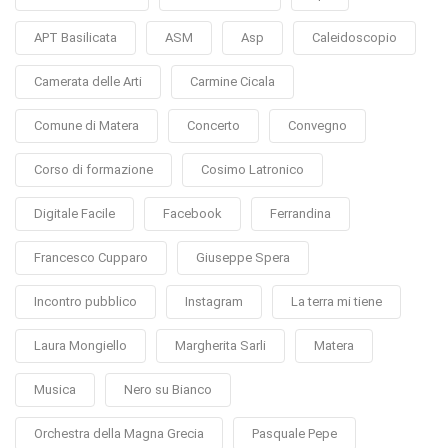
APT Basilicata
ASM
Asp
Caleidoscopio
Camerata delle Arti
Carmine Cicala
Comune di Matera
Concerto
Convegno
Corso di formazione
Cosimo Latronico
Digitale Facile
Facebook
Ferrandina
Francesco Cupparo
Giuseppe Spera
Incontro pubblico
Instagram
La terra mi tiene
Laura Mongiello
Margherita Sarli
Matera
Musica
Nero su Bianco
Orchestra della Magna Grecia
Pasquale Pepe