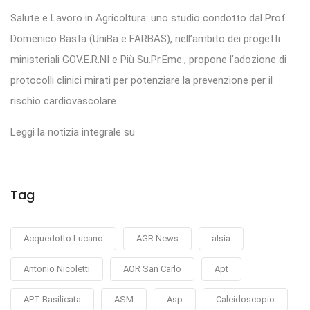
Salute e Lavoro in Agricoltura: uno studio condotto dal Prof.
Domenico Basta (UniBa e FARBAS), nell’ambito dei progetti
ministeriali GOV.E.R.NI e Più Su.Pr.Eme., propone l’adozione di
protocolli clinici mirati per potenziare la prevenzione per il
rischio cardiovascolare.
Leggi la notizia integrale su
Tag
Acquedotto Lucano
AGR News
alsia
Antonio Nicoletti
AOR San Carlo
Apt
APT Basilicata
ASM
Asp
Caleidoscopio