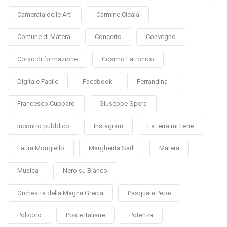
Camerata delle Arti
Carmine Cicala
Comune di Matera
Concerto
Convegno
Corso di formazione
Cosimo Latronico
Digitale Facile
Facebook
Ferrandina
Francesco Cupparo
Giuseppe Spera
Incontro pubblico
Instagram
La terra mi tiene
Laura Mongiello
Margherita Sarli
Matera
Musica
Nero su Bianco
Orchestra della Magna Grecia
Pasquale Pepe
Policoro
Poste Italiane
Potenza