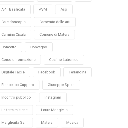
APT Basilicata
ASM
Asp
Caleidoscopio
Camerata delle Arti
Carmine Cicala
Comune di Matera
Concerto
Convegno
Corso di formazione
Cosimo Latronico
Digitale Facile
Facebook
Ferrandina
Francesco Cupparo
Giuseppe Spera
Incontro pubblico
Instagram
La terra mi tiene
Laura Mongiello
Margherita Sarli
Matera
Musica