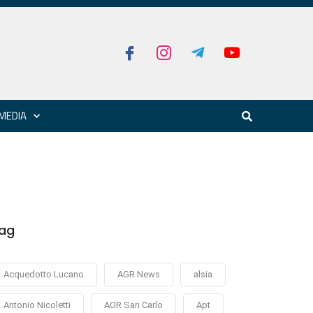
MEDIA
ag
Acquedotto Lucano
AGR News
alsia
Antonio Nicoletti
AOR San Carlo
Apt