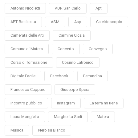
Antonio Nicoletti
AOR San Carlo
Apt
APT Basilicata
ASM
Asp
Caleidoscopio
Camerata delle Arti
Carmine Cicala
Comune di Matera
Concerto
Convegno
Corso di formazione
Cosimo Latronico
Digitale Facile
Facebook
Ferrandina
Francesco Cupparo
Giuseppe Spera
Incontro pubblico
Instagram
La terra mi tiene
Laura Mongiello
Margherita Sarli
Matera
Musica
Nero su Bianco