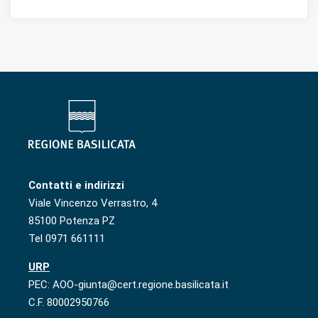
Contatti e indirizzi
Viale Vincenzo Verrastro, 4
85100 Potenza PZ
Tel 0971 661111
URP
PEC: AOO-giunta@cert.regione.basilicata.it
C.F. 80002950766